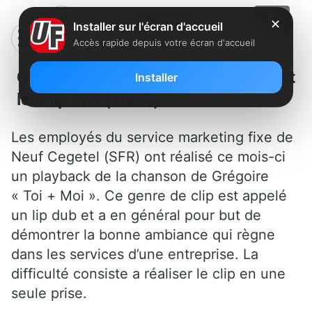
✕
Installer sur l'écran d'accueil
Accès rapide depuis votre écran d'accueil
Quand les employés de Neuf font
Installer
leur lip dub (Vidéo)
Les employés du service marketing fixe de
Neuf Cegetel (SFR) ont réalisé ce mois-ci
un playback de la chanson de Grégoire
« Toi + Moi ». Ce genre de clip est appelé
un lip dub et a en général pour but de
démontrer la bonne ambiance qui règne
dans les services d’une entreprise. La
difficulté consiste a réaliser le clip en une
seule prise.