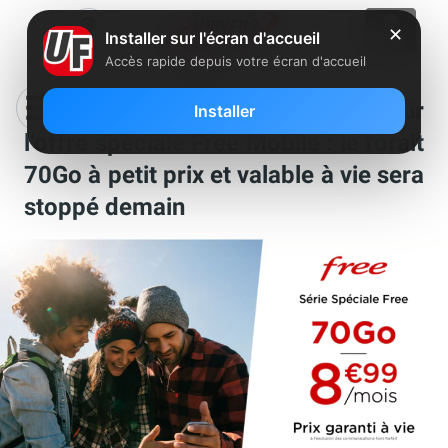
✕
Installer sur l'écran d'accueil
Accès rapide depuis votre écran d'accueil
Plus que quelques heures pour
Installer
l’offre spéciale Free Mobile : le forait
70Go à petit prix et valable à vie sera
stoppé demain