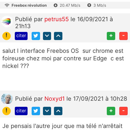
Freebox révolution
20.47 Mb/s
3 Mb/s
Publié
par
petrus55
le 16/09/2021 à
21h13
!
+
-
citer
salut l interface Freebos OS sur chrome est
foireuse chez moi par contre sur Edge c est
nickel ???
Publié
par
Noxyd1
le 17/09/2021 à 10h28
!
+
-
citer
Je pensais l'autre jour que ma télé n'arrêtait