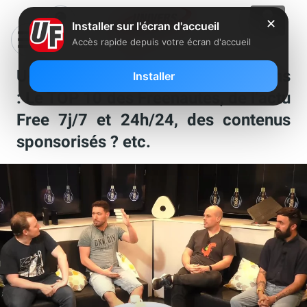
✕
Installer sur l'écran d'accueil
Accès rapide depuis votre écran d'accueil
U-FAQ , les réponses à vos questions
Installer
: Le TOP 10 des Freenautes, de l’actu
Free 7j/7 et 24h/24, des contenus
sponsorisés ? etc.