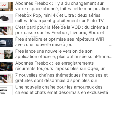
Abonnés Freebox : il y a du changement sur
votre espace abonné, faites cette manipulation
pour éviter de mauvaises surprises
...
Freebox Pop, mini 4K et Ultra : deux séries
cultes débarquent gratuitement sur Pluto TV
avec leurs chaînes dédiées
...
C'est parti pour la fête de la VOD : du cinéma à
prix cassé sur les Freebox, Livebox, Bbox et
Box de SFR
...
Free améliore et optimise ses répéteurs WiFi
avec une nouvelle mise à jour
...
Free lance une nouvelle version de son
application officielle, plus optimisée sur iPhone
...
Abonnés Freebox : les enregistrements
récurrents toujours impossibles sur Oqee, un
super outil de la communauté Free pallie ce
7 nouvelles chaînes thématiques françaises et
manque
...
gratuites sont désormais disponibles sur
Freebox TV
...
Une nouvelle chaîne pour les amoureux des
chiens et chats émet désormais en exclusivité
sur les Freebox, et c'est inclus
...