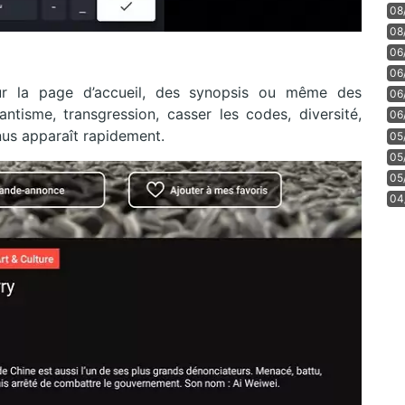
08
08
06
06
sur la page d’accueil, des synopsis ou même des
06
antisme, transgression, casser les codes, diversité,
06
nus apparaît rapidement.
05
05
05
04