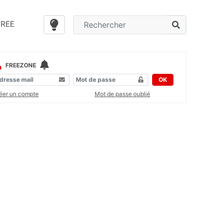
FREE
FREEZONE
OK
éer un compte
Mot de passe oublié