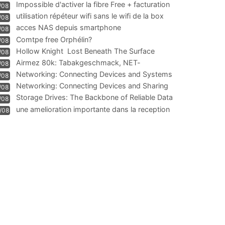
Impossible d'activer la fibre Free + facturation
/08
résiliation
utilisation répéteur wifi sans le wifi de la box
/08
acces NAS depuis smartphone
/08
Comtpe free Orphélin?
/08
Hollow Knight  Lost Beneath The Surface
/08
Airmez 80k: Tabakgeschmack, NET-
/08
Technologie und Leistung im
Networking: Connecting Devices and Systems
/08
Networking: Connecting Devices and Sharing
/08
Information
Storage Drives: The Backbone of Reliable Data
/08
Management
une amelioration importante dans la reception
/08
WIFI