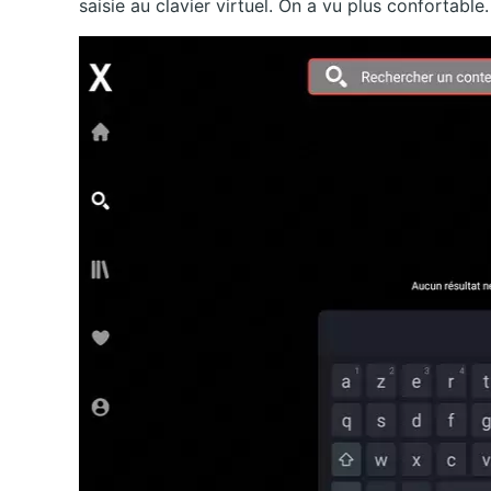
saisie au clavier virtuel. On a vu plus confortable.