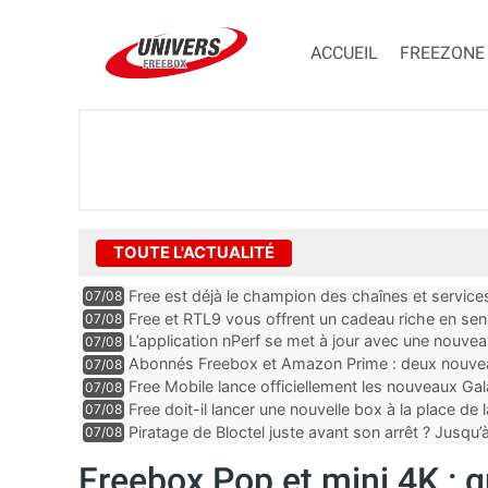
ACCUEIL
FREEZONE
TOUTE L'ACTUALITÉ
Free est déjà le champion des chaînes et services 
07/08
encore au moin...
Free et RTL9 vous offrent un cadeau riche en sens
07/08
l’obtenir
L’application nPerf se met à jour avec une nouvea
07/08
Mobile, Orange, SFR ...
Abonnés Freebox et Amazon Prime : deux nouveau
07/08
Free Mobile lance officiellement les nouveaux Ga
07/08
des promos et des cadeaux
Free doit-il lancer une nouvelle box à la place de
07/08
Piratage de Bloctel juste avant son arrêt ? Jusqu
07/08
auraient fuité
Freebox Pop et mini 4K : q