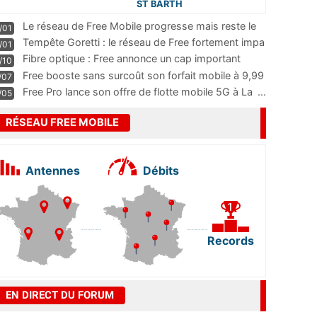
ST BARTH
Le réseau de Free Mobile progresse mais reste le
/01
m
...
Tempête Goretti : le réseau de Free fortement impa
/01
...
Fibre optique : Free annonce un cap important
/10
pass
...
Free booste sans surcoût son forfait mobile à 9,99
/07
...
Free Pro lance son offre de flotte mobile 5G à La
...
/05
RÉSEAU FREE MOBILE
Antennes
Débits
Records
EN DIRECT DU FORUM