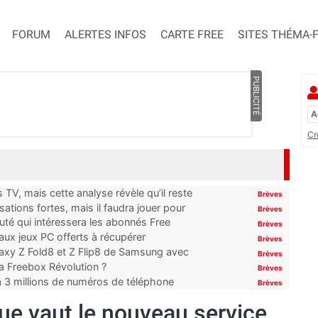
FORUM
ALERTES INFOS
CARTE FREE
SITES THÉMA-
PUBLICITÉ
Cr
TV, mais cette analyse révèle qu’il reste
Brèves
ations fortes, mais il faudra jouer pour
Brèves
uté qui intéressera les abonnés Free
Brèves
x jeux PC offerts à récupérer
Brèves
laxy Z Fold8 et Z Flip8 de Samsung avec
Brèves
 la Freebox Révolution ?
Brèves
’à 3 millions de numéros de téléphone
Brèves
ue vaut le nouveau service