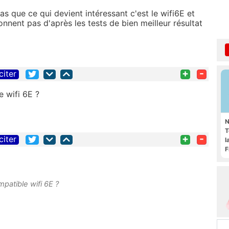
as que ce qui devient intéressant c'est le wifi6E et
nnent pas d'après les tests de bien meilleur résultat
+
-
citer
e wifi 6E ?
N
T
+
-
citer
l
F
mpatible wifi 6E ?