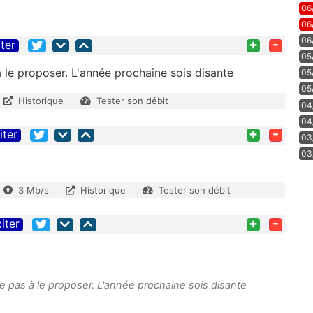
06
06
06
+
-
iter
05
à le proposer. L'année prochaine sois disante
05
05
Historique
Tester son débit
04
04
+
-
iter
03
03
3 Mb/s
Historique
Tester son débit
+
-
citer
 ne pas à le proposer. L'année prochaine sois disante