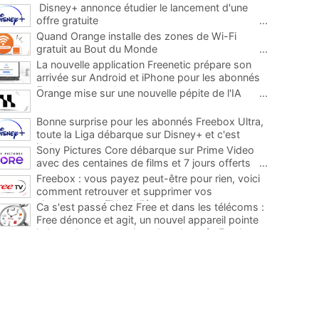
Disney+ annonce étudier le lancement d'une
offre gratuite
...
Quand Orange installe des zones de Wi-Fi
gratuit au Bout du Monde
...
La nouvelle application Freenetic prépare son
arrivée sur Android et iPhone pour les abonnés
Freebox, testez la
...
Orange mise sur une nouvelle pépite de l'IA
...
Bonne surprise pour les abonnés Freebox Ultra,
toute la Liga débarque sur Disney+ et c'est
inclus
...
Sony Pictures Core débarque sur Prime Video
avec des centaines de films et 7 jours offerts
...
Freebox : vous payez peut-être pour rien, voici
comment retrouver et supprimer vos
abonnements TV oubliés
...
Ca s'est passé chez Free et dans les télécoms :
Free dénonce et agit, un nouvel appareil pointe
le bout de son nez chez des abonnés Freebox...
...