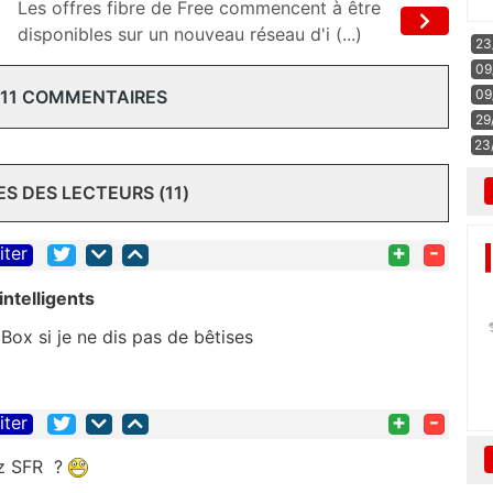
Les offres fibre de Free commencent à être
disponibles sur un nouveau réseau d'i (...)
23
09
09
 11 COMMENTAIRES
29
23
 DES LECTEURS (11)
+
-
iter
 intelligents
 Box si je ne dis pas de bêtises
+
-
iter
hez SFR ?