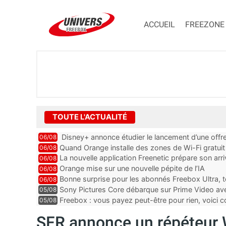
ACCUEIL
FREEZONE
TOUTE L'ACTUALITÉ
Disney+ annonce étudier le lancement d’une offre
06/08
Quand Orange installe des zones de Wi-Fi gratui
06/08
La nouvelle application Freenetic prépare son arr
06/08
abonnés Freebox, testez la
Orange mise sur une nouvelle pépite de l’IA
06/08
Bonne surprise pour les abonnés Freebox Ultra, t
06/08
inclus
Sony Pictures Core débarque sur Prime Video avec
05/08
Freebox : vous payez peut-être pour rien, voici
05/08
abonnements TV oubliés
SFR annonce un répéteur Wi