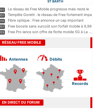
ST BARTH
Le réseau de Free Mobile progresse mais reste le
/01
m
...
Tempête Goretti : le réseau de Free fortement impa
/01
...
Fibre optique : Free annonce un cap important
/10
pass
...
Free booste sans surcoût son forfait mobile à 9,99
/07
...
Free Pro lance son offre de flotte mobile 5G à La
...
/05
RÉSEAU FREE MOBILE
Antennes
Débits
Records
EN DIRECT DU FORUM