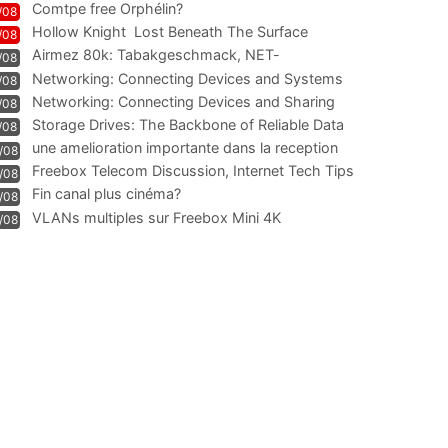
Comtpe free Orphélin?
/08
Hollow Knight  Lost Beneath The Surface
/08
Airmez 80k: Tabakgeschmack, NET-
/08
Technologie und Leistung im
Networking: Connecting Devices and Systems
/08
Networking: Connecting Devices and Sharing
/08
Information
Storage Drives: The Backbone of Reliable Data
/08
Management
une amelioration importante dans la reception
/08
WIFI
Freebox Telecom Discussion, Internet Tech Tips
/08
Communi
Fin canal plus cinéma?
/08
VLANs multiples sur Freebox Mini 4K
/08