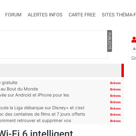
FORUM
ALERTES INFOS
CARTE FREE
SITES THÉMA-
PUBLICITÉ
Cr
 gratuite
Brèves
t au Bout du Monde
Brèves
ivée sur Android et iPhone pour les
Brèves
Brèves
oute la Liga débarque sur Disney+ et c’est
Brèves
 des centaines de films et 7 jours offerts
Brèves
 comment retrouver et supprimer vos
Brèves
-Fi 6 intelligent