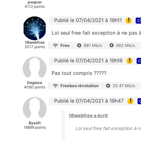
poupon
4112 points
!
Publié le 07/04/2021 à 19h11
c
Lol seul free fait exception à ne pas 
18webfree
Free
881 Mb/s
662 Mb/s
2017 points
!
Publié le 07/04/2021 à 19h16
c
Pas tout compris ?????
Deglace
Freebox révolution
20.47 Mb/s
4060 points
!
Publié le 07/04/2021 à 19h47
18webfree a écrit
Bysoft
18899 points
Lol seul free fait exception à