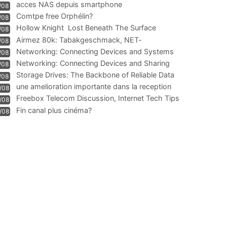
acces NAS depuis smartphone
/08
Comtpe free Orphélin?
/08
Hollow Knight  Lost Beneath The Surface
/08
Airmez 80k: Tabakgeschmack, NET-
/08
Technologie und Leistung im
Networking: Connecting Devices and Systems
/08
Networking: Connecting Devices and Sharing
/08
Information
Storage Drives: The Backbone of Reliable Data
/08
Management
une amelioration importante dans la reception
/08
WIFI
Freebox Telecom Discussion, Internet Tech Tips
/08
Communi
Fin canal plus cinéma?
/08