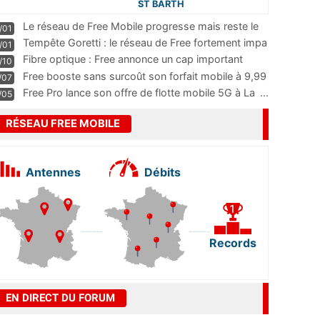
ST BARTH
Le réseau de Free Mobile progresse mais reste le
/01
m
...
Tempête Goretti : le réseau de Free fortement impa
/01
...
Fibre optique : Free annonce un cap important
/10
pass
...
Free booste sans surcoût son forfait mobile à 9,99
/07
...
Free Pro lance son offre de flotte mobile 5G à La
...
/05
RÉSEAU FREE MOBILE
Antennes
Débits
Records
EN DIRECT DU FORUM