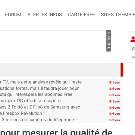
FORUM
ALERTES INFOS
CARTE FREE
SITES THÉMA-
PUBLICITÉ
Cr
TV, mais cette analyse révèle qu’il reste
Brèves
ations fortes, mais il faudra jouer pour
Brèves
uté qui intéressera les abonnés Free
Brèves
x jeux PC offerts à récupérer
Brèves
laxy Z Fold8 et Z Flip8 de Samsung avec
Brèves
 la Freebox Révolution ?
Brèves
’à 3 millions de numéros de téléphone
Brèves
e pour mesurer la qualité de