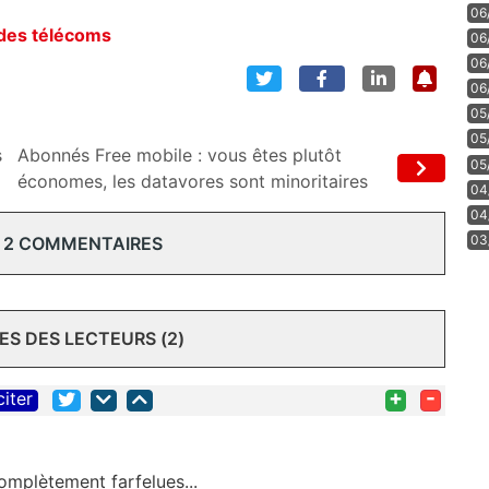
06
 des télécoms
06
06
06
05
05
s
Abonnés Free mobile : vous êtes plutôt
05
économes, les datavores sont minoritaires
04
04
03
 2 COMMENTAIRES
S DES LECTEURS (2)
+
-
citer
omplètement farfelues...