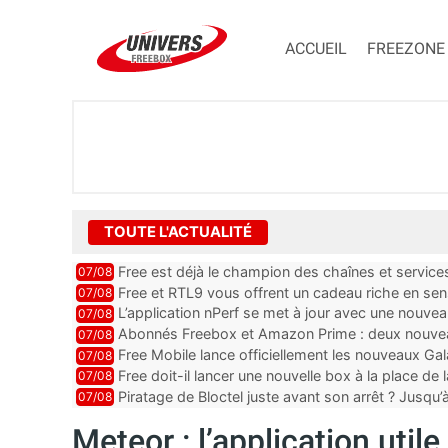
ACCUEIL
FREEZONE
TOUTE L'ACTUALITÉ
Free est déjà le champion des chaînes et services 
07/08
encore au moin...
Free et RTL9 vous offrent un cadeau riche en sens
07/08
l’obtenir
L’application nPerf se met à jour avec une nouvea
07/08
Mobile, Orange, SFR ...
Abonnés Freebox et Amazon Prime : deux nouveau
07/08
Free Mobile lance officiellement les nouveaux Ga
07/08
des promos et des cadeaux
Free doit-il lancer une nouvelle box à la place de
07/08
Piratage de Bloctel juste avant son arrêt ? Jusqu
07/08
auraient fuité
Meteor : l’application util