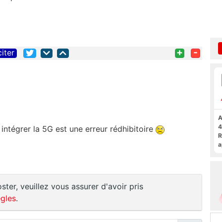
+
-
citer
A
4
intégrer la 5G est une erreur rédhibitoire
R
a
F
ster, veuillez vous assurer d'avoir pris
gles
.