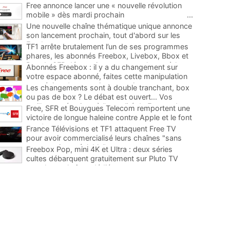
Free annonce lancer une « nouvelle révolution
mobile » dès mardi prochain
...
Une nouvelle chaîne thématique unique annonce
son lancement prochain, tout d'abord sur les
Freebox
...
TF1 arrête brutalement l’un de ses programmes
phares, les abonnés Freebox, Livebox, Bbox et
Box de SFR découvriront son remplaçant à la
Abonnés Freebox : il y a du changement sur
rentrée
...
votre espace abonné, faites cette manipulation
pour éviter de mauvaises surprises
...
Les changements sont à double tranchant, box
ou pas de box ? Le débat est ouvert... Vos
meilleures réactions à l'actualité de Free et des
Free, SFR et Bouygues Telecom remportent une
télécoms
...
victoire de longue haleine contre Apple et le font
condamner
...
France Télévisions et TF1 attaquent Free TV
pour avoir commercialisé leurs chaînes "sans
concertation préalable"
...
Freebox Pop, mini 4K et Ultra : deux séries
cultes débarquent gratuitement sur Pluto TV
avec leurs chaînes dédiées
...