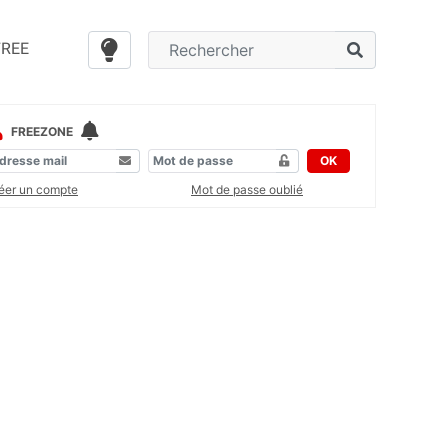
FREE
FREEZONE
OK
éer un compte
Mot de passe oublié