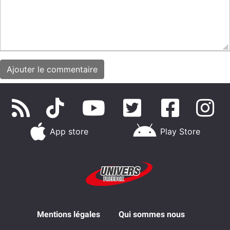
App store
Play Store
Mentions légales
Qui sommes nous