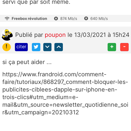
servi que par soit même.
Freebox révolution
874 Mb/s
640 Mb/s
Publié
par
poupon
le 13/03/2021 à 15h24
!
+
-
citer
si ça peut aider ...
https://www.frandroid.com/comment-
faire/tutoriaux/868297_comment-bloquer-les-
publicites-ciblees-dapple-sur-iphone-en-
trois-clics#utm_medium=e-
mail&utm_source=newsletter_quotidienne_soi
r&utm_campaign=20210312