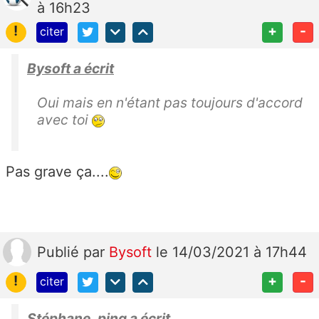
à 16h23
!
+
-
citer
Bysoft a écrit
Oui mais en n'étant pas toujours d'accord
avec toi
Pas grave ça....
Publié
par
Bysoft
le 14/03/2021 à 17h44
!
+
-
citer
Stéphane_ping a écrit