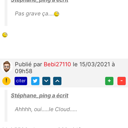
Pas grave ça....
Publié
par
Bebi27110
le 15/03/2021 à
09h58
!
+
-
citer
Stéphane_ping a écrit
Ahhhh, oui.....le Cloud.....