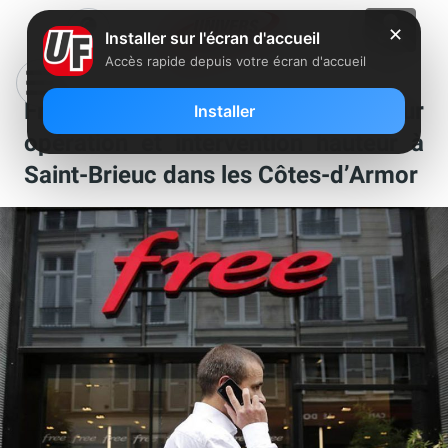
✕
Installer sur l'écran d'accueil
Accès rapide depuis votre écran d'accueil
Free recherche un coordonnateur
Installer
opération et intervention hauteur à
Saint-Brieuc dans les Côtes-d’Armor