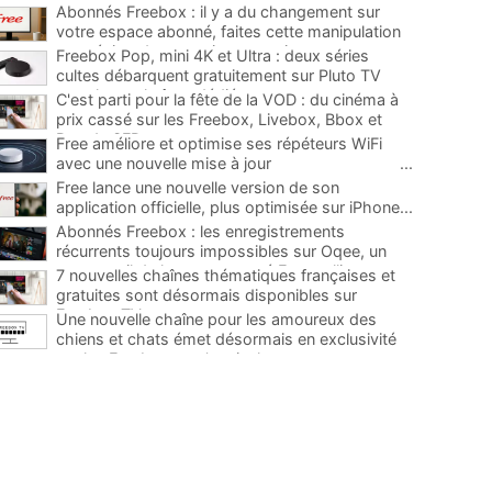
Abonnés Freebox : il y a du changement sur
votre espace abonné, faites cette manipulation
pour éviter de mauvaises surprises
...
Freebox Pop, mini 4K et Ultra : deux séries
cultes débarquent gratuitement sur Pluto TV
avec leurs chaînes dédiées
...
C'est parti pour la fête de la VOD : du cinéma à
prix cassé sur les Freebox, Livebox, Bbox et
Box de SFR
...
Free améliore et optimise ses répéteurs WiFi
avec une nouvelle mise à jour
...
Free lance une nouvelle version de son
application officielle, plus optimisée sur iPhone
...
Abonnés Freebox : les enregistrements
récurrents toujours impossibles sur Oqee, un
super outil de la communauté Free pallie ce
7 nouvelles chaînes thématiques françaises et
manque
...
gratuites sont désormais disponibles sur
Freebox TV
...
Une nouvelle chaîne pour les amoureux des
chiens et chats émet désormais en exclusivité
sur les Freebox, et c'est inclus
...