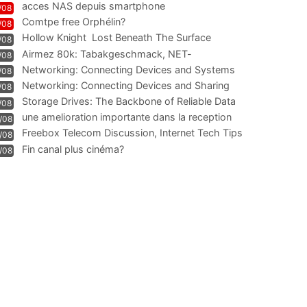
acces NAS depuis smartphone
/08
Comtpe free Orphélin?
/08
Hollow Knight  Lost Beneath The Surface
/08
Airmez 80k: Tabakgeschmack, NET-
/08
Technologie und Leistung im
Networking: Connecting Devices and Systems
/08
Networking: Connecting Devices and Sharing
/08
Information
Storage Drives: The Backbone of Reliable Data
/08
Management
une amelioration importante dans la reception
/08
WIFI
Freebox Telecom Discussion, Internet Tech Tips
/08
Communi
Fin canal plus cinéma?
/08