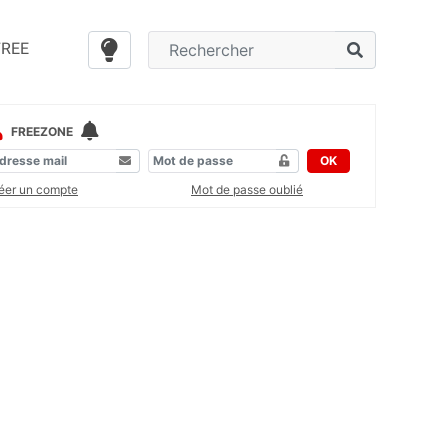
FREE
FREEZONE
OK
éer un compte
Mot de passe oublié