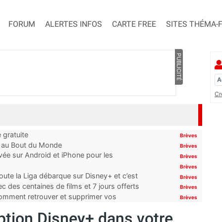
FORUM
ALERTES INFOS
CARTE FREE
SITES THÉMA-
PUBLICITÉ
Cr
 gratuite
Brèves
t au Bout du Monde
Brèves
ivée sur Android et iPhone pour les
Brèves
Brèves
oute la Liga débarque sur Disney+ et c’est
Brèves
 des centaines de films et 7 jours offerts
Brèves
 comment retrouver et supprimer vos
Brèves
option Disney+ dans votre