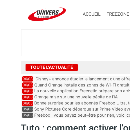
ACCUEIL
FREEZONE
TOUTE L'ACTUALITÉ
Disney+ annonce étudier le lancement d’une offre
06/08
Quand Orange installe des zones de Wi-Fi gratui
06/08
La nouvelle application Freenetic prépare son arr
06/08
abonnés Freebox, testez la
Orange mise sur une nouvelle pépite de l’IA
06/08
Bonne surprise pour les abonnés Freebox Ultra, t
06/08
inclus
Sony Pictures Core débarque sur Prime Video avec
05/08
Freebox : vous payez peut-être pour rien, voici
05/08
abonnements TV oubliés
Tuto : comment activer l’