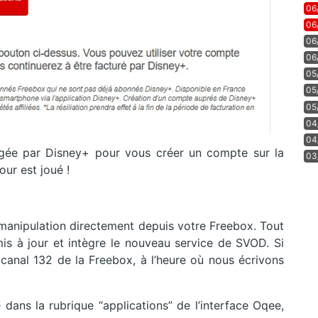
06
06
06
06
05
05
05
04
04
rgée par Disney+ pour vous créer un compte sur la
03
our est joué !
 manipulation directement depuis votre Freebox. Tout
 mis à jour et intègre le nouveau service de SVOD. Si
e canal 132 de la Freebox, à l’heure où nous écrivons
 dans la rubrique “applications” de l’interface Oqee,