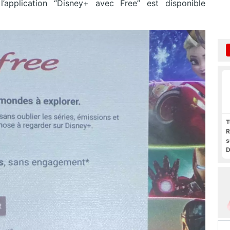
’application “Disney+ avec Free” est disponible
T
R
s
D
t
F
F
P