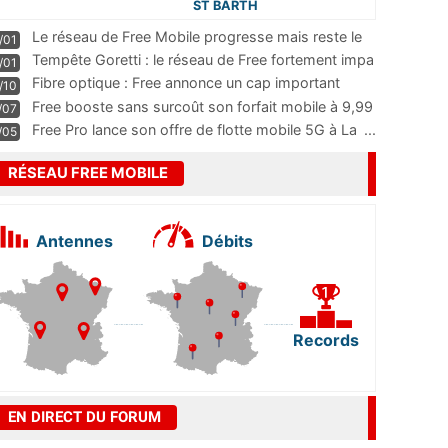
ST BARTH
Le réseau de Free Mobile progresse mais reste le
/01
m
...
Tempête Goretti : le réseau de Free fortement impa
/01
...
Fibre optique : Free annonce un cap important
/10
pass
...
Free booste sans surcoût son forfait mobile à 9,99
/07
...
Free Pro lance son offre de flotte mobile 5G à La
...
/05
RÉSEAU FREE MOBILE
Antennes
Débits
Records
EN DIRECT DU FORUM