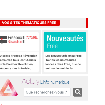
VOS SITES THÉMATIQUES FREE
utoriels Freebox Révolution
Les Nouveautés chez Free
etrouvez tous les tutoriels
Toutes les nouveautés
ur la Freebox Révolution,
lancées chez Free, que ce
écouvrez les tutoriels,
soit sur le mobile, la
rucs et astuces pour la
Freebox et bien plus encore
reebox Révolution,
Actuly
reebox Server, Freebox
L'info numérique
layer