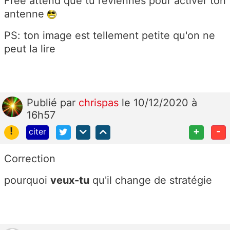
Free attend que tu reviennes pour activer ton
antenne
PS: ton image est tellement petite qu'on ne
peut la lire
Publié
par
chrispas
le 10/12/2020 à
16h57
!
+
-
citer
Correction
pourquoi
veux-tu
qu'il change de stratégie