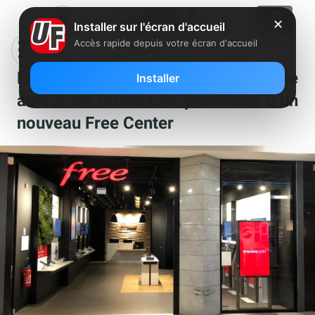
✕
Installer sur l'écran d'accueil
Accès rapide depuis votre écran d'accueil
Free lance une nouvelle énigme
Installer
autour de l’ouverture prochaine d’un
nouveau Free Center