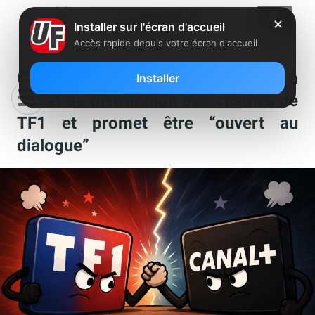
✕
Installer sur l'écran d'accueil
Accès rapide depuis votre écran d'accueil
Canal+ défend sa position suite à
Installer
l’arrêt de distribution des chaînes de
TF1 et promet être “ouvert au
dialogue”