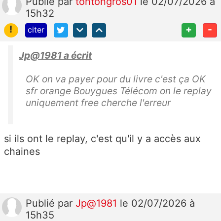
Publié
par
tontongros01
le 02/07/2026 à
15h32
!
+
-
citer
Jp@1981 a écrit
OK on va payer pour du livre c'est ça OK
sfr orange Bouygues Télécom on le replay
uniquement free cherche l'erreur
si ils ont le replay, c'est qu'il y a accès aux
chaines
Publié
par
Jp@1981
le 02/07/2026 à
15h35