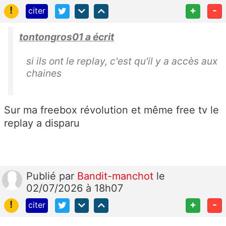
!
+
-
citer
tontongros01 a écrit
si ils ont le replay, c'est qu'il y a accès aux
chaines
Sur ma freebox révolution et même free tv le
replay a disparu
Publié
par
Bandit-manchot
le
02/07/2026 à 18h07
!
+
-
citer