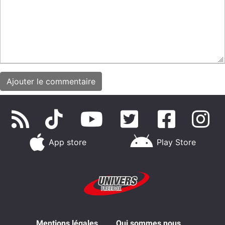
App store
Play Store
Mentions légales
Qui sommes nous