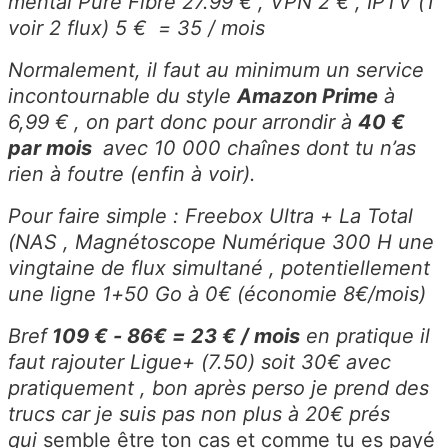
mental Pure Fibre 27.99 € , VPN 2 € , IPTV (1
voir 2 flux) 5 € = 35 / mois
Normalement, il faut au minimum un service
incontournable du style
Amazon Prime
à
6,99 € , on part donc pour arrondir à
40 €
par mois
avec 10 000 chaînes dont tu n’as
rien à foutre (enfin à voir).
Pour faire simple : Freebox Ultra + La Total
(NAS , Magnétoscope Numérique 300 H une
vingtaine de flux simultané , potentiellement
une ligne 1+50 Go à 0€ (économie 8€/mois)
Bref
109 € - 86€ = 23 € / mois
en pratique il
faut rajouter Ligue+ (7.50) soit 30€ avec
pratiquement , bon après perso je prend des
trucs car je suis pas non plus à 20€ prés
qui
semble être ton cas et comme tu es payé