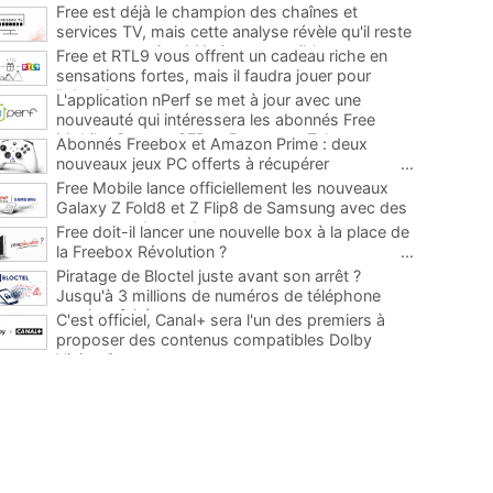
Free est déjà le champion des chaînes et
services TV, mais cette analyse révèle qu'il reste
encore au moins 141 ajouts possibles
...
Free et RTL9 vous offrent un cadeau riche en
sensations fortes, mais il faudra jouer pour
l'obtenir
...
L'application nPerf se met à jour avec une
nouveauté qui intéressera les abonnés Free
Mobile, Orange, SFR et Bouygues Telecom
...
Abonnés Freebox et Amazon Prime : deux
nouveaux jeux PC offerts à récupérer
...
Free Mobile lance officiellement les nouveaux
Galaxy Z Fold8 et Z Flip8 de Samsung avec des
promos et des cadeaux
...
Free doit-il lancer une nouvelle box à la place de
la Freebox Révolution ?
...
Piratage de Bloctel juste avant son arrêt ?
Jusqu'à 3 millions de numéros de téléphone
auraient fuité
...
C'est officiel, Canal+ sera l'un des premiers à
proposer des contenus compatibles Dolby
Vision 2
...