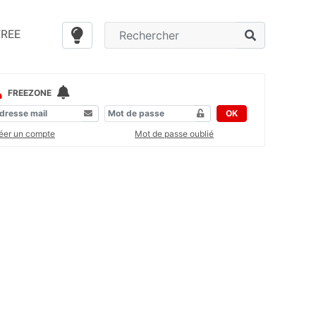
FREE
FREEZONE
OK
éer un compte
Mot de passe oublié