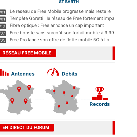
ST BARTH
Le réseau de Free Mobile progresse mais reste le
/01
m
...
Tempête Goretti : le réseau de Free fortement impa
/01
...
Fibre optique : Free annonce un cap important
/10
pass
...
Free booste sans surcoût son forfait mobile à 9,99
/07
...
Free Pro lance son offre de flotte mobile 5G à La
...
/05
RÉSEAU FREE MOBILE
Antennes
Débits
Records
EN DIRECT DU FORUM