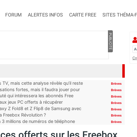
FORUM
ALERTES INFOS
CARTE FREE
SITES THÉMA-
PUBLICITÉ
Cr
TV, mais cette analyse révèle qu’il reste
Brèves
ations fortes, mais il faudra jouer pour
Brèves
uté qui intéressera les abonnés Free
Brèves
x jeux PC offerts à récupérer
Brèves
laxy Z Fold8 et Z Flip8 de Samsung avec
Brèves
 la Freebox Révolution ?
Brèves
’à 3 millions de numéros de téléphone
Brèves
ces offerts sur les Freebox