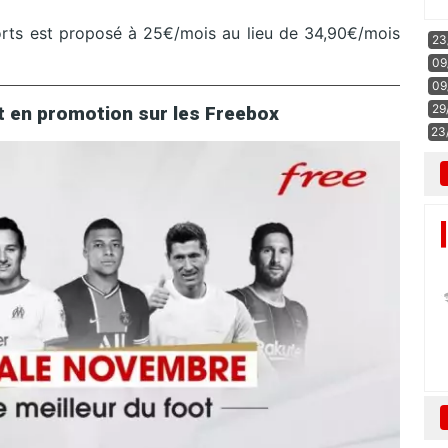
rts est proposé à 25€/mois au lieu de 34,90€/mois
23
09
09
29
 en promotion sur les Freebox
23