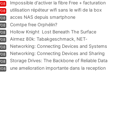
Impossible d'activer la fibre Free + facturation
/08
résiliation
utilisation répéteur wifi sans le wifi de la box
/08
acces NAS depuis smartphone
/08
Comtpe free Orphélin?
/08
Hollow Knight  Lost Beneath The Surface
/08
Airmez 80k: Tabakgeschmack, NET-
/08
Technologie und Leistung im
Networking: Connecting Devices and Systems
/08
Networking: Connecting Devices and Sharing
/08
Information
Storage Drives: The Backbone of Reliable Data
/08
Management
une amelioration importante dans la reception
/08
WIFI