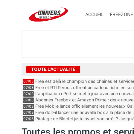
ACCUEIL
FREEZONE
TOUTE L'ACTUALITÉ
Free est déjà le champion des chaînes et services 
07/08
encore au moin...
Free et RTL9 vous offrent un cadeau riche en sens
07/08
l’obtenir
L’application nPerf se met à jour avec une nouvea
07/08
Mobile, Orange, SFR ...
Abonnés Freebox et Amazon Prime : deux nouveau
07/08
Free Mobile lance officiellement les nouveaux Ga
07/08
des promos et des cadeaux
Free doit-il lancer une nouvelle box à la place de
07/08
Piratage de Bloctel juste avant son arrêt ? Jusqu
07/08
auraient fuité
Toutes les promos et servi