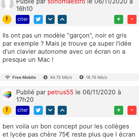
Publié
par
sonomaestro
le 06/11/2020 à
16h10
!
+
-
citer
Ils ont pas un modèle "garçon", noir et gris
par exemple ? Mais je trouve ça super l'idée
d'un clavier autonome avec un écran on a
presque un Mac !
Free Mobile
44.75 Mb/s
18.79 Mb/s
Publié
par
petrus55
le 06/11/2020 à
17h20
!
+
-
citer
ben voila un bon concept pour les collèges
et lycée pas chère 75€ reste plus que l écran