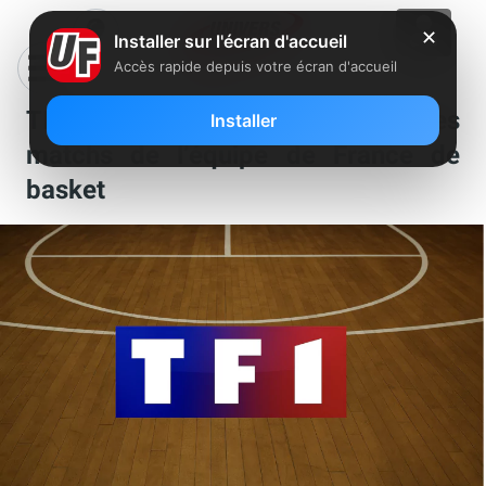
✕
Installer sur l'écran d'accueil
Accès rapide depuis votre écran d'accueil
TF1 décroche les droits en clair des
Installer
matchs de l’équipe de France de
basket