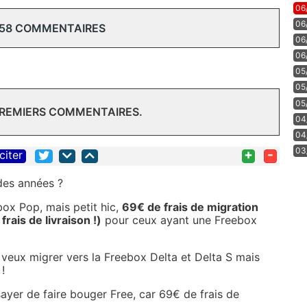
06
06
 58 COMMENTAIRES
06
06
05
05
05
PREMIERS COMMENTAIRES.
04
04
03
+
-
citer
des années ?
box Pop, mais petit hic,
69€ de frais de migration
rais de livraison !)
pour ceux ayant une Freebox
n veux migrer vers la Freebox Delta et Delta S mais
!
sayer de faire bouger Free, car 69€ de frais de