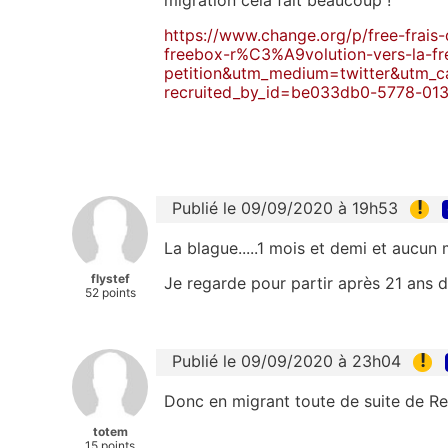
https://www.change.org/p/free-
frais
freebox-r%C3%A9volution-vers-
la-f
petition&utm_medium=twitter&
utm_c
recruited_by_id=be033db0-5778-
01
!
Publié le 09/09/2020 à 19h53
La blague.....1 mois et demi et aucun 
flystef
Je regarde pour partir après 21 ans d'a
52 points
!
Publié le 09/09/2020 à 23h04
Donc en migrant toute de suite de Re
totem
15 points