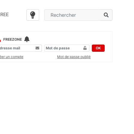
FREE
FREEZONE
OK
éer un compte
Mot de passe oublié