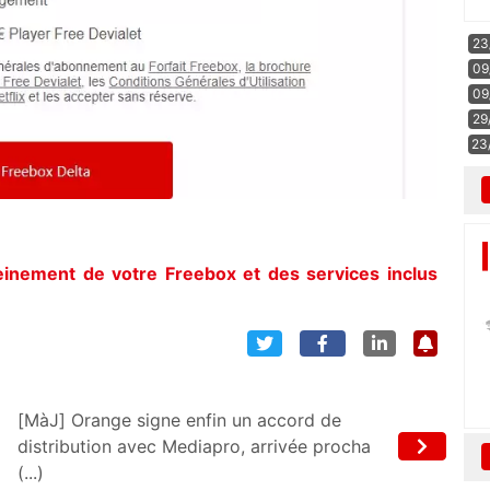
23
09
09
29
23
leinement de votre Freebox et des services inclus
[MàJ] Orange signe enfin un accord de
distribution avec Mediapro, arrivée procha
(...)