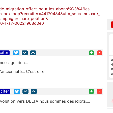
-de-migration-offert-
pour-les-abonn%C3%A9es-
reebox-pop?recruiter=
44170484&utm_source=share_
ampaign=share_petition&
30-17a7-00221968d0e0
+
-
citer
A
message, rien...
4
R
ncienneté... C'est dire...
a
F
+
-
citer
volution vers DELTA nous sommes des idiots....