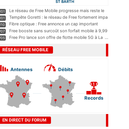
ST BARTH
Le réseau de Free Mobile progresse mais reste le
/01
m
...
Tempête Goretti : le réseau de Free fortement impa
/01
...
Fibre optique : Free annonce un cap important
/10
pass
...
Free booste sans surcoût son forfait mobile à 9,99
/07
...
Free Pro lance son offre de flotte mobile 5G à La
...
/05
RÉSEAU FREE MOBILE
Antennes
Débits
Records
EN DIRECT DU FORUM