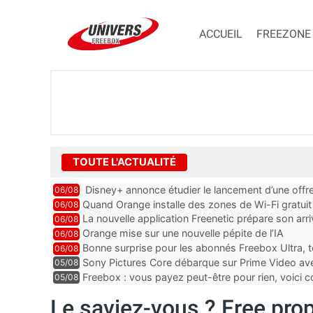
ACCUEIL
FREEZONE
TOUTE L'ACTUALITÉ
Disney+ annonce étudier le lancement d’une offre
06/08
Quand Orange installe des zones de Wi-Fi gratui
06/08
La nouvelle application Freenetic prépare son arr
06/08
abonnés Freebox, testez la
Orange mise sur une nouvelle pépite de l’IA
06/08
Bonne surprise pour les abonnés Freebox Ultra, t
06/08
inclus
Sony Pictures Core débarque sur Prime Video avec
05/08
Freebox : vous payez peut-être pour rien, voici
05/08
abonnements TV oubliés
Le saviez-vous ? Free prop