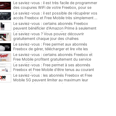
Le saviez-vous : il est très facile de programmer
des coupures WiFi de votre Freebox, pour se
déconnecter
...
Le saviez-vous : il est possible de récupérer vos
accès Freebox et Free Mobile très simplement
...
Le saviez-vous : certains abonnés Freebox
peuvent bénéficier d'Amazon Prime à seulement
3,5 €/mois avec 90 jours offerts
...
Le saviez-vous ? Vous pouvez découvrir
gratuitement chaque jour des chaînes
françaises payantes sur la Freebox
...
Le saviez-vous : Free permet aux abonnés
Freebox de gérer, télécharger et lire vite les
contenus de leur disque dur depuis leur mobile
...
Le saviez-vous : certains abonnés Freebox et
Free Mobile profitent gratuitement du service
“Relais Téléphonique” de Free
...
Le saviez-vous : Free permet à ses abonnés
Freebox et Free Mobile d'être tenus au courant
de ses "offres immanquables"
...
Le saviez-vous : les abonnés Freebox et Free
Mobile 5G peuvent limiter au maximum leur
consommation de data sur Oqee
...