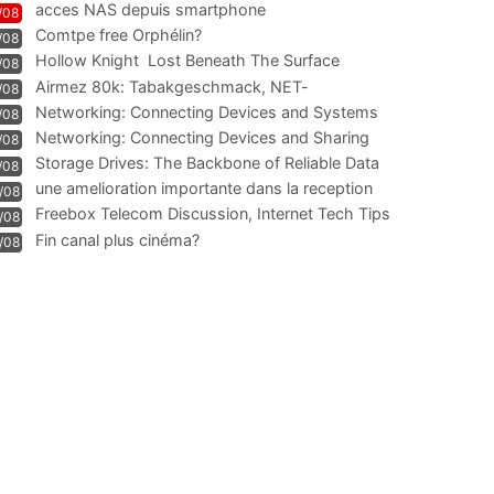
acces NAS depuis smartphone
/08
Comtpe free Orphélin?
/08
Hollow Knight  Lost Beneath The Surface
/08
Airmez 80k: Tabakgeschmack, NET-
/08
Technologie und Leistung im
Networking: Connecting Devices and Systems
/08
Networking: Connecting Devices and Sharing
/08
Information
Storage Drives: The Backbone of Reliable Data
/08
Management
une amelioration importante dans la reception
/08
WIFI
Freebox Telecom Discussion, Internet Tech Tips
/08
Communi
Fin canal plus cinéma?
/08