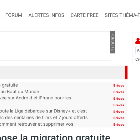
FORUM
ALERTES INFOS
CARTE FREE
SITES THÉMA-
PUBLICITÉ
Cr
 gratuite
Brèves
t au Bout du Monde
Brèves
ivée sur Android et iPhone pour les
Brèves
Brèves
oute la Liga débarque sur Disney+ et c’est
Brèves
 des centaines de films et 7 jours offerts
Brèves
 comment retrouver et supprimer vos
Brèves
ose la migration gratuite