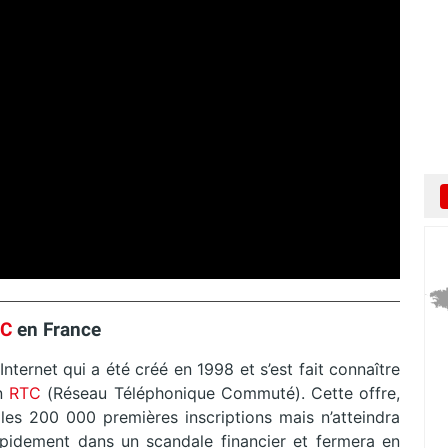
TC
en France
nternet qui a été créé en 1998 et s’est fait connaître
n
RTC
(Réseau Téléphonique Commuté). Cette offre,
 les 200 000 premières inscriptions mais n’atteindra
rapidement dans un scandale financier et fermera en