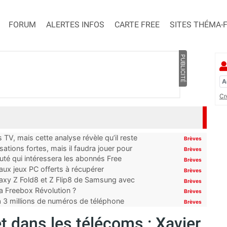
FORUM
ALERTES INFOS
CARTE FREE
SITES THÉMA-
PUBLICITÉ
Cr
TV, mais cette analyse révèle qu’il reste
Brèves
ations fortes, mais il faudra jouer pour
Brèves
uté qui intéressera les abonnés Free
Brèves
x jeux PC offerts à récupérer
Brèves
laxy Z Fold8 et Z Flip8 de Samsung avec
Brèves
 la Freebox Révolution ?
Brèves
’à 3 millions de numéros de téléphone
Brèves
t dans les télécoms : Xavier