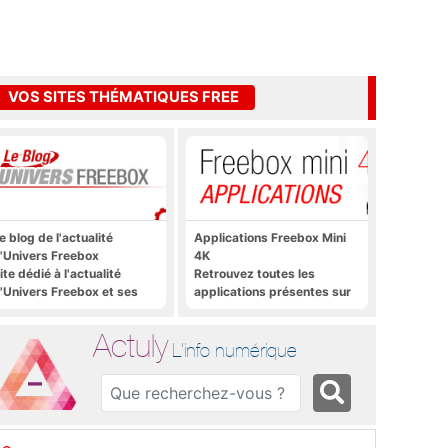
VOS SITES THÉMATIQUES FREE
e blog de l'actualité
Applications Freebox Mini
'Univers Freebox
4K
ite dédié à l'actualité
Retrouvez toutes les
'Univers Freebox et ses
applications présentes sur
pplications mobiles, aux
Freebox Mini 4K en un clic
orums, aux sites
Actuly
hématiques Actuly, à
L'info numérique
reezone, etc.