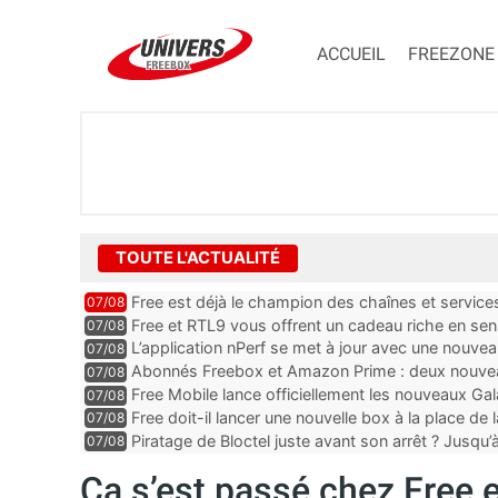
ACCUEIL
FREEZONE
TOUTE L'ACTUALITÉ
Free est déjà le champion des chaînes et services 
07/08
encore au moin...
Free et RTL9 vous offrent un cadeau riche en sens
07/08
l’obtenir
L’application nPerf se met à jour avec une nouvea
07/08
Mobile, Orange, SFR ...
Abonnés Freebox et Amazon Prime : deux nouveau
07/08
Free Mobile lance officiellement les nouveaux Ga
07/08
des promos et des cadeaux
Free doit-il lancer une nouvelle box à la place de
07/08
Piratage de Bloctel juste avant son arrêt ? Jusqu
07/08
auraient fuité
Ça s’est passé chez Free e