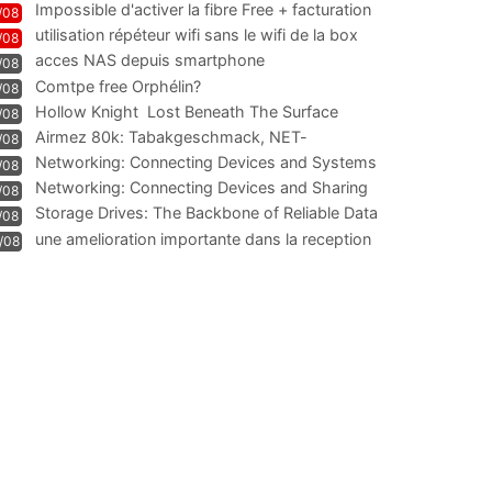
Impossible d'activer la fibre Free + facturation
/08
résiliation
utilisation répéteur wifi sans le wifi de la box
/08
acces NAS depuis smartphone
/08
Comtpe free Orphélin?
/08
Hollow Knight  Lost Beneath The Surface
/08
Airmez 80k: Tabakgeschmack, NET-
/08
Technologie und Leistung im
Networking: Connecting Devices and Systems
/08
Networking: Connecting Devices and Sharing
/08
Information
Storage Drives: The Backbone of Reliable Data
/08
Management
une amelioration importante dans la reception
/08
WIFI