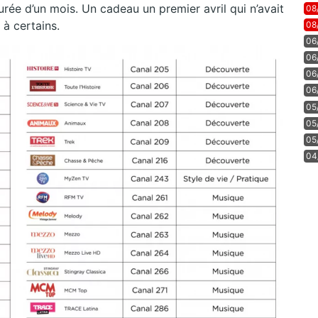
rée d’un mois. Un cadeau un premier avril qui n’avait
08
 à certains.
08
06
06
06
06
05
05
05
04