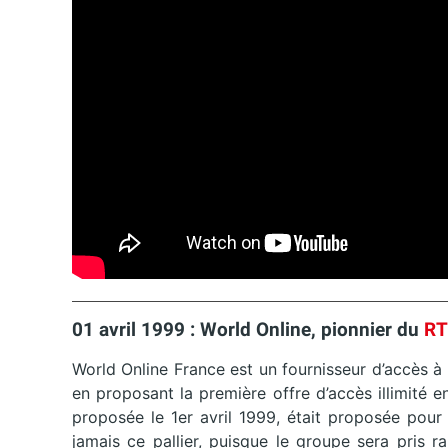
01 avril 1999 : World Online, pionnier du
R
World Online France est un fournisseur d’accès à I
en proposant la première offre d’accès illimité e
proposée le 1er avril 1999, était proposée pour
jamais ce pallier, puisque le groupe sera pris 