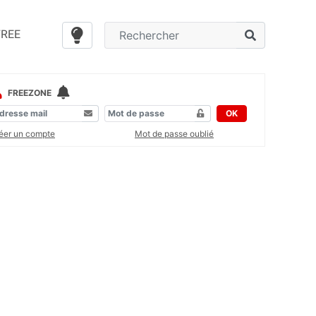
FREE
FREEZONE
OK
éer un compte
Mot de passe oublié