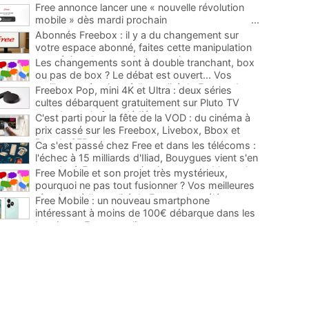
Free annonce lancer une « nouvelle révolution
mobile » dès mardi prochain
...
Abonnés Freebox : il y a du changement sur
votre espace abonné, faites cette manipulation
pour éviter de mauvaises surprises
...
Les changements sont à double tranchant, box
ou pas de box ? Le débat est ouvert... Vos
meilleures réactions à l'actualité de Free et des
Freebox Pop, mini 4K et Ultra : deux séries
télécoms
...
cultes débarquent gratuitement sur Pluto TV
avec leurs chaînes dédiées
...
C'est parti pour la fête de la VOD : du cinéma à
prix cassé sur les Freebox, Livebox, Bbox et
Box de SFR
...
Ca s'est passé chez Free et dans les télécoms :
l'échec à 15 milliards d'Iliad, Bouygues vient s'en
prendre à Free, un service incontournable sur les
Free Mobile et son projet très mystérieux,
Freebox...
...
pourquoi ne pas tout fusionner ? Vos meilleures
réactions à l'actualité de Free et des télécoms
...
Free Mobile : un nouveau smartphone
intéressant à moins de 100€ débarque dans les
boutiques Free et en ligne
...