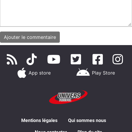
App store
Play Store
Mentions légales
Qui sommes nous