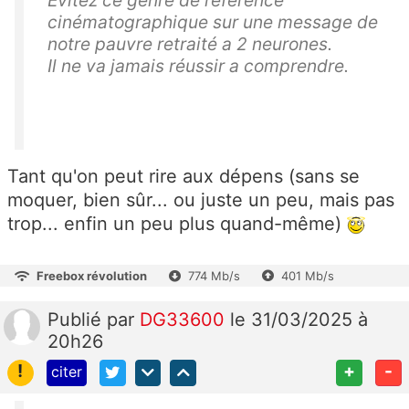
Evitez ce genre de référence
cinématographique sur une message de
notre pauvre retraité a 2 neurones.
Il ne va jamais réussir a comprendre.
Tant qu'on peut rire aux dépens (sans se
moquer, bien sûr... ou juste un peu, mais pas
trop... enfin un peu plus quand-même)
Freebox révolution
774 Mb/s
401 Mb/s
Publié
par
DG33600
le 31/03/2025 à
20h26
!
+
-
citer