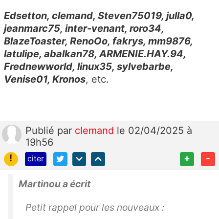
Edsetton, clemand, Steven75019, julla0,
jeanmarc75, inter-venant, roro34,
BlazeToaster, RenoOo, fakrys, mm9876,
latulipe, abalkan78, ARMENIE.HAY.94,
Frednewworld, linux35, sylvebarbe,
Venise01, Kronos
, etc.
Publié
par
clemand
le 02/04/2025 à
19h56
!
+
-
citer
Martinou a écrit
Petit rappel pour les nouveaux :