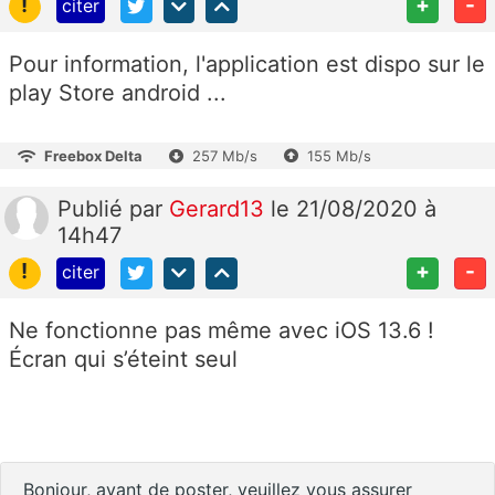
!
+
-
citer
Pour information, l'application est dispo sur le
play Store android ...
Freebox Delta
257 Mb/s
155 Mb/s
Publié
par
Gerard13
le 21/08/2020 à
14h47
!
+
-
citer
Ne fonctionne pas même avec iOS 13.6 !
Écran qui s’éteint seul
Bonjour, avant de poster, veuillez vous assurer