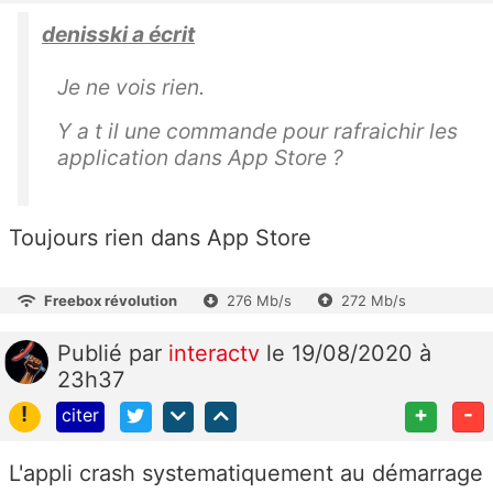
denisski a écrit
Je ne vois rien.
Y a t il une commande pour rafraichir les
application dans App Store ?
Toujours rien dans App Store
Freebox révolution
276 Mb/s
272 Mb/s
Publié
par
interactv
le 19/08/2020 à
23h37
!
+
-
citer
L'appli crash systematiquement au démarrage