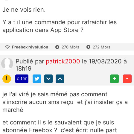
Je ne vois rien.
Y a t il une commande pour rafraichir les
application dans App Store ?
Freebox révolution
276 Mb/s
272 Mb/s
Publié
par
patrick2000
le 19/08/2020 à
18h19
!
+
-
citer
je l'ai viré je sais mémé pas comment
s’inscrire aucun sms reçu et j'ai insister ça a
marché
et comment il s le sauvaient que je suis
abonnée Freebox ? c'est écrit nulle part