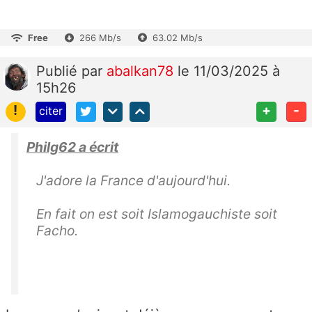
Free
266 Mb/s
63.02 Mb/s
Publié
par
abalkan78
le 11/03/2025 à
15h26
!
+
-
citer
Philg62 a écrit
J'adore la France d'aujourd'hui.
En fait on est soit Islamogauchiste soit
Facho.