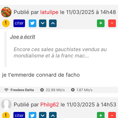
Publié
par
latulipe
le 11/03/2025 à 14h48
!
+
-
citer
Joe a écrit
Encore ces sales gauchistes vendus au
mondialisme et à la franc mac...
je t'emmerde connard de facho
Freebox Delta
22.89 Mb/s
1.87 Mb/s
Publié
par
Philg62
le 11/03/2025 à 14h53
!
+
-
citer