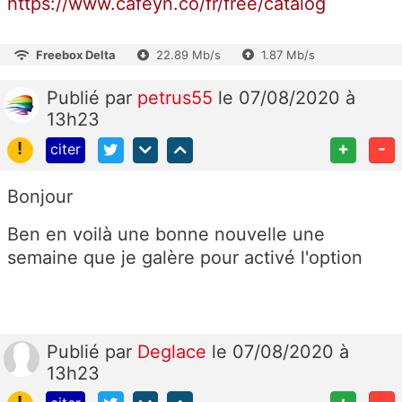
https://www.cafeyn.co/fr/free/catalog
Freebox Delta
22.89 Mb/s
1.87 Mb/s
Publié
par
petrus55
le 07/08/2020 à
13h23
!
+
-
citer
Bonjour
Ben en voilà une bonne nouvelle une
semaine que je galère pour activé l'option
Publié
par
Deglace
le 07/08/2020 à
13h23
!
+
-