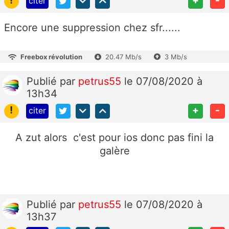
citer
Encore une suppression chez sfr......
Freebox révolution
20.47 Mb/s
3 Mb/s
Publié
par
petrus55
le 07/08/2020 à
13h34
!
+
-
citer
A zut alors c'est pour ios donc pas fini la
galère
Publié
par
petrus55
le 07/08/2020 à
13h37