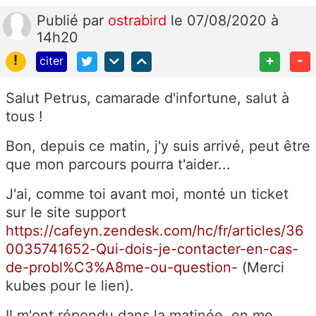
Publié
par
ostrabird
le 07/08/2020 à
14h20
!
+
-
citer
Salut Petrus, camarade d'infortune, salut à
tous !
Bon, depuis ce matin, j'y suis arrivé, peut être
que mon parcours pourra t'aider...
J'ai, comme toi avant moi, monté un ticket
sur le site support
https://cafeyn.zendesk.com/hc/fr/articles/36
0035741652-Qui-dois-je-contacter-en-cas-
de-probl%C3%A8me-ou-question-
(Merci
kubes pour le lien).
Il m'ont répondu dans la matinée, en me