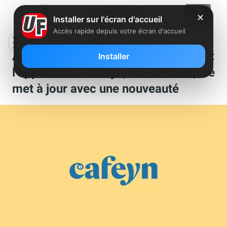
✕
Installer sur l'écran d'accueil
Accès rapide depuis votre écran d'accueil
Abonnés Freebox Delta :
Installer
l’application Cafeyn, ex-LeKiosk, se
met à jour avec une nouveauté