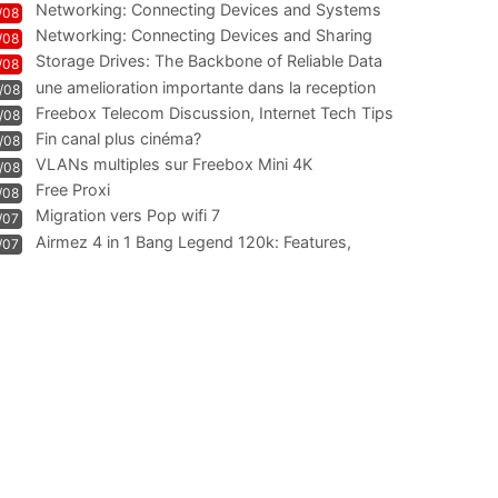
Networking: Connecting Devices and Systems
/08
Networking: Connecting Devices and Sharing
/08
Information
Storage Drives: The Backbone of Reliable Data
/08
Management
une amelioration importante dans la reception
/08
WIFI
Freebox Telecom Discussion, Internet Tech Tips
/08
Communi
Fin canal plus cinéma?
/08
VLANs multiples sur Freebox Mini 4K
/08
Free Proxi
/08
Migration vers Pop wifi 7
/07
Airmez 4 in 1 Bang Legend 120k: Features,
/07
Geschmack