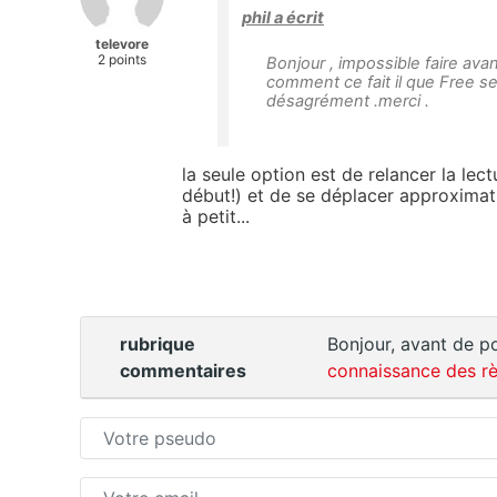
phil a écrit
televore
2 points
Bonjour , impossible faire avan
comment ce fait il que Free se
désagrément .merci .
la seule option est de relancer la lect
début!) et de se déplacer approximati
à petit...
rubrique
Bonjour, avant de po
commentaires
connaissance des rè