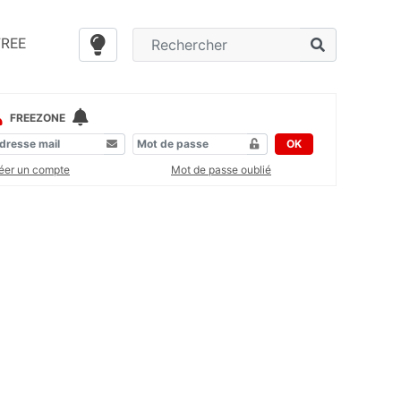
FREE
FREEZONE
OK
éer un compte
Mot de passe oublié