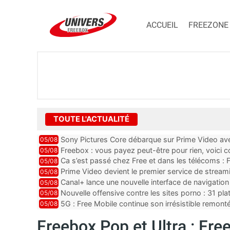
ACCUEIL
FREEZONE
TOUTE L'ACTUALITÉ
Sony Pictures Core débarque sur Prime Video avec
05/08
Freebox : vous payez peut-être pour rien, voici
05/08
abonnements TV oubliés
Ca s’est passé chez Free et dans les télécoms : F
05/08
pointe le bout de...
Prime Video devient le premier service de strea
05/08
ce lancement
Canal+ lance une nouvelle interface de navigation
05/08
Nouvelle offensive contre les sites porno : 31 pl
05/08
par Orange, Free, SF...
5G : Free Mobile continue son irrésistible remon
05/08
plus que jamais sous pr...
Freebox Pop et Ultra : Fr