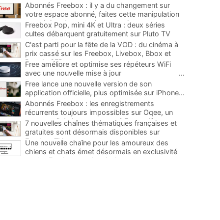
Abonnés Freebox : il y a du changement sur
votre espace abonné, faites cette manipulation
pour éviter de mauvaises surprises
...
Freebox Pop, mini 4K et Ultra : deux séries
cultes débarquent gratuitement sur Pluto TV
avec leurs chaînes dédiées
...
C'est parti pour la fête de la VOD : du cinéma à
prix cassé sur les Freebox, Livebox, Bbox et
Box de SFR
...
Free améliore et optimise ses répéteurs WiFi
avec une nouvelle mise à jour
...
Free lance une nouvelle version de son
application officielle, plus optimisée sur iPhone
...
Abonnés Freebox : les enregistrements
récurrents toujours impossibles sur Oqee, un
super outil de la communauté Free pallie ce
7 nouvelles chaînes thématiques françaises et
manque
...
gratuites sont désormais disponibles sur
Freebox TV
...
Une nouvelle chaîne pour les amoureux des
chiens et chats émet désormais en exclusivité
sur les Freebox, et c'est inclus
...