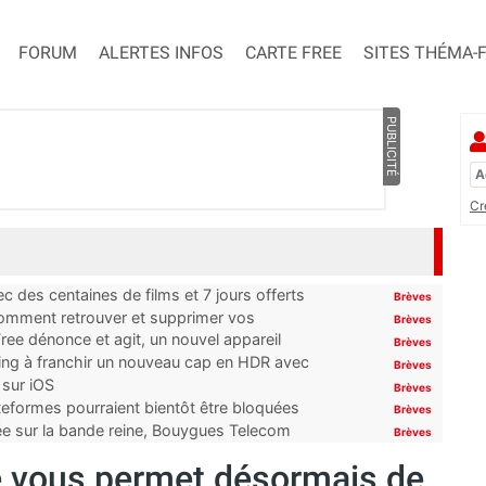
FORUM
ALERTES INFOS
CARTE FREE
SITES THÉMA-
PUBLICITÉ
Cr
 des centaines de films et 7 jours offerts
Brèves
 comment retrouver et supprimer vos
Brèves
ree dénonce et agit, un nouvel appareil
Brèves
ming à franchir un nouveau cap en HDR avec
Brèves
 sur iOS
Brèves
ateformes pourraient bientôt être bloquées
Brèves
tée sur la bande reine, Bouygues Telecom
Brèves
ee vous permet désormais de