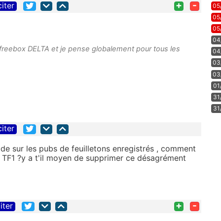
+
-
citer
05
05
05
04
reebox DELTA et je pense globalement pour tous les
04
03
03
01
31
31
citer
ide sur les pubs de feuilletons enregistrés , comment
ar TF1 ?y a t'il moyen de supprimer ce désagrément
+
-
iter