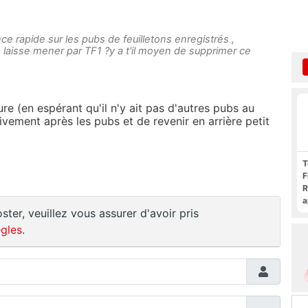
ce rapide sur les pubs de feuilletons enregistrés ,
 laisse mener par TF1 ?y a t'il moyen de supprimer ce
ure (en espérant qu'il n'y ait pas d'autres pubs au
vement après les pubs et de revenir en arrière petit
T
F
R
a
ster, veuillez vous assurer d'avoir pris
F
c
gles
.