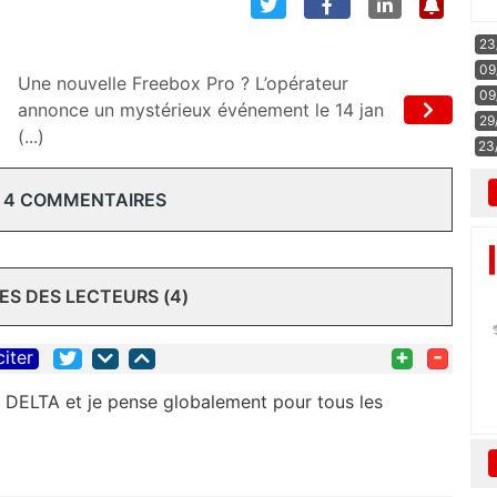
23
09
Une nouvelle Freebox Pro ? L’opérateur
09
annonce un mystérieux événement le 14 jan
29
(...)
23
 4 COMMENTAIRES
S DES LECTEURS (4)
+
-
citer
DELTA et je pense globalement pour tous les