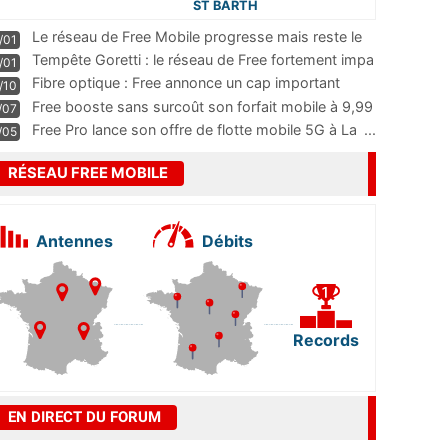
ST BARTH
Le réseau de Free Mobile progresse mais reste le
/01
m
...
Tempête Goretti : le réseau de Free fortement impa
/01
...
Fibre optique : Free annonce un cap important
/10
pass
...
Free booste sans surcoût son forfait mobile à 9,99
/07
...
Free Pro lance son offre de flotte mobile 5G à La
...
/05
RÉSEAU FREE MOBILE
Antennes
Débits
Records
EN DIRECT DU FORUM