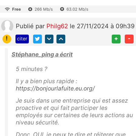
Free
266 Mb/s
63.02 Mb/s
Publié
par
Philg62
le 27/11/2024 à 09h39
!
+
-
citer
Stéphane_ping a écrit
5 minutes ?
Il y a bien plus rapide :
https://bonjourlafuite.eu.org/
Je suis dans une entreprise qui est assez
proactive et qui fait participer les
employés sur certaines de leurs actions au
niveau sécurité.
Donc, OUI, je peux te dire et réiterer que