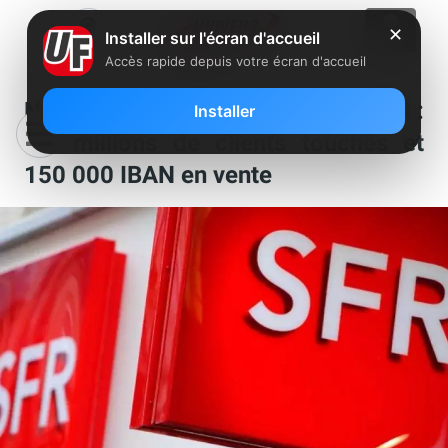
✕
Installer sur l'écran d'accueil
Accès rapide depuis votre écran d'accueil
Nouvelle fuite de données chez SFR :
Installer
3,6 millions de clients touchés et
150 000 IBAN en vente