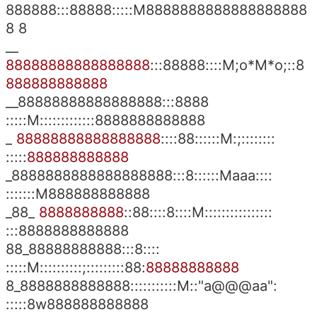
888888:::88888:::::M8888888888888888888
8 8
__
88888888888888888
:::88888::::M;o*M*o;::8
888888888888
__88888888888888888:::8888
:::::M:::::::::::::8888888888888
_
88888888888888888
::::88::::::M:;::::::::
:::::
888888888888
_8888888888888888888:::8::::::Maaa::::
:::::::M888888888888
_88_
8888888888
::88::::8::::M::::::::::::::::
:::8888888888888
88_88888888888:::8::::
:::::M::::::::::;:::::::::88:
88888888888
8_8888888888888:::::::::::M::"a@@@aa":
:::::8w888888888888