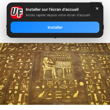
✕
Installer sur l'écran d'accueil
Accès rapide depuis votre écran d'accueil
Freebox V8 : que se cache-t-il
Installer
derrière ce message secret ?