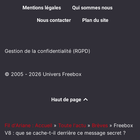
Mentions légales
Qui sommes nous
Nous contacter
Plan du site
Gestion de la confidentialité (RGPD)
© 2005 - 2026 Univers Freebox
Haut de page
Fil d'Ariane : Accueil
»
Toute l'actu
»
Brèves
»
Freebox
V8 : que se cache-t-il derrière ce message secret ?