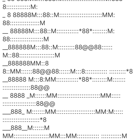
8:::::::::::::M:
_ 8 88888M:::88::M:::::::::::::::::::::::MM:
88::::::::::::::::M
__ 88888M:::88::M::::::::::::*88*::::::::M:
88::::::::::::::::::M
__888888M:::88::M:::::::::88@@88::::::
M::88:::::::::::::::::::M
__888888MM::8
8::MM::::::88@@88::::::M:::8:::::::::::: :::::::::*8
__88888 M:::8:MM::::::::::::*88*::::::::M:::::::
:::::::::::::::88@@
__ 8888 _M::::::MM:::::::::::::::::::::::MM:::::
::::::::::::::::::88@@
___888_ M:::::::MM:::::::::::::::::::::MM:M:::::
::::::::::::::::::::*8
___888__M::::::M
MM:::::::::::::::::::MM:::MM:::::::::::: :::::::::::M