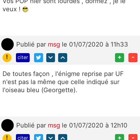
Vos POP hier sont lourdes , dormez , je le
veux !
Publié
par
msg
le 01/07/2020 à 11h33
!
+
-
citer
De toutes façon , l'énigme reprise par UF
n'est pas la même que celle indiqué sur
l'oiseau bleu (Georgette).
Publié
par
msg
le 01/07/2020 à 12h10
!
+
-
citer