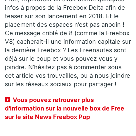
infos à propos de la Freebox Delta afin de
teaser sur son lancement en 2018. Et le
placement des espaces n’est pas anodin !
Ce message criblé de 8 (comme la Freebox
V8) cacherait-il une information capitale sur
la dernière Freebox ? Les Freenautes sont
déjà sur le coup et vous pouvez vous y
joindre. N’hésitez pas à commenter sous
cet article vos trouvailles, ou à nous joindre
sur les réseaux sociaux pour partager !
Vous pouvez retrouver plus
d'information sur la nouvelle box de Free
sur le site News Freebox Pop