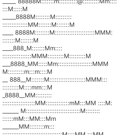
_____ 88888M:::::::m::::::::::@:::::::::Mm::::
:::M:::::M
_____8888M::::::::M:::::::::
::::::::::::::MM:::::::M:::::::M
____ 8888M::::::::M::::::::::::::::::::::MMM:
:::::::M:::::::M
____888_M:::::::Mm::::
::::::::::::::::MMM:::::::::M:::::::::M
___8888_MM:::::Mm:::::::::::::::::::MMM
M:::::::::m:::m::::M
__ 888__M:::::::M::::::::::::::::::::MMM:::
:::::::::M::::mm:::M
_8888__MM:::::::::
::::::::::::::::::MM:::::::::::::mM:::MM ::::M:
______ M::::::::::::::::::::::::::::::M::::::::
::::::mM:::MM:::Mm
______MM::::::::m:::
:::::::::::::::::::::::::::::::::M::::MM :::MM