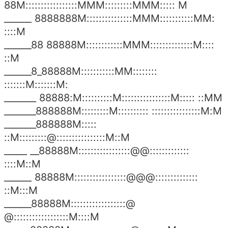
88M:::::::::::::::::MMM:::::::::MMM::::: M
______ 8888888M:::::::::::::::MMM:::::::::::MM:
::::M
______88 88888M::::::::::::MMM::::::::::::::M::::
::M
______8_88888M:::::::::::MM::::::::
:::::::M:::::::M:
_______ 88888:M::::::::::M::::::::::::::::M::::: ::MM
_______888888M:::::::::M:::::::::: ::::::::::::::::M:M
_______888888M:::::
::M:::::::::@::::::::::::::::M::M
_____ __88888M:::::::::::::::::@@:::::::::::::
::::M::M
______ 88888M:::::::::::::::::@@@::::::::::::::
::M:::M
______88888M::::::::::::::::::@
@::::::::::::::::::M::::M