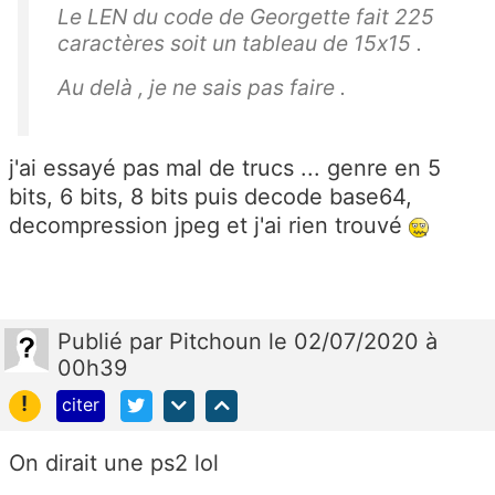
Le LEN du code de Georgette fait 225
caractères soit un tableau de 15x15 .
Au delà , je ne sais pas faire .
j'ai essayé pas mal de trucs ... genre en 5
bits, 6 bits, 8 bits puis decode base64,
decompression jpeg et j'ai rien trouvé
Publié
par
Pitchoun
le 02/07/2020 à
00h39
!
citer
On dirait une ps2 lol