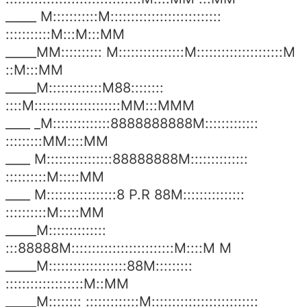
_____ M:::::::::::M:::::::::::::::::::::::::::
:::::::::::M:::M:::MM
_____MM:::::::::: M::::::::::::::::M:::::::::::::::::::::M
::M:::MM
_____M:::::::::::::M88::::::::
::::M:::::::::::::::::::::MM:::MMM
____ _M::::::::::::::8888888888M:::::::::::::
:::::::::MM::::MM
____ M::::::::::::::::88888888M::::::::::::::
::::::::::M:::::MM
____ M:::::::::::::::::8 P.R 88M:::::::::::::::
::::::::::M:::::MM
_____M::::::::::::::
:::88888M:::::::::::::::::::::::::M::::M M
_____M:::::::::::::::::::88M:::::::::
:::::::::::::::::::M::MM
_____M:::::::: :::::::::::::M::::::::::::::::::::::::::