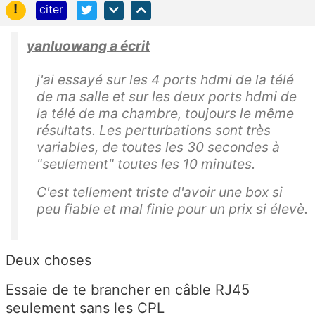
!
citer
yanluowang a écrit
j'ai essayé sur les 4 ports hdmi de la télé
de ma salle et sur les deux ports hdmi de
la télé de ma chambre, toujours le même
résultats. Les perturbations sont très
variables, de toutes les 30 secondes à
"seulement" toutes les 10 minutes.
C'est tellement triste d'avoir une box si
peu fiable et mal finie pour un prix si élevè.
Deux choses
Essaie de te brancher en câble RJ45
seulement sans les CPL