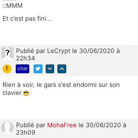
::MMM
Et c’est pas fini...
Publié
par
LeCrypt
le 30/06/2020 à
22h34
!
citer
Rien à voir, le gars s'est endormi sur son
clavier
Publié
par
MohaFree
le 30/06/2020 à
23h09