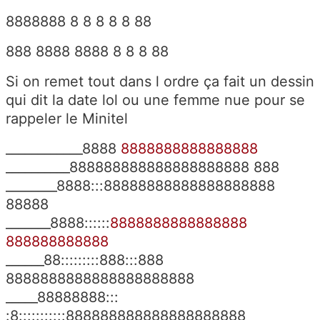
8888888 8 8 8 8 8 88
888 8888 8888 8 8 8 88
Si on remet tout dans l ordre ça fait un dessin
qui dit la date lol ou une femme nue pour se
rappeler le Minitel
____________8888
8888888888888888
__________888888888888888888888 888
________8888:::88888888888888888888
88888
_______8888::::::
8888888888888888
888888888888
______88:::::::::888:::888
8888888888888888888888
_____88888888:::
:8:::::::::::888888888888888888888