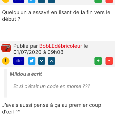
Quelqu'un a essayé en lisant de la fin vers le
début ?
Publié
par
BobLEdébricoleur
le
01/07/2020 à 09h08
!
+
-
citer
Miidou a écrit
Et si c'était un code en morse ???
J'avais aussi pensé à ça au premier coup
d'œil ^^