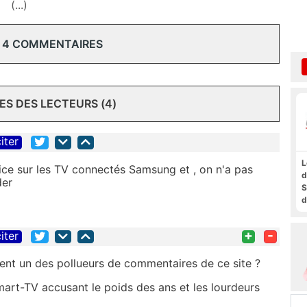
(...)
 4 COMMENTAIRES
S DES LECTEURS (4)
iter
L
fice sur les TV connectés Samsung et , on n'a pas
d
der
S
d
a
f
+
-
iter
t
F
ent un des pollueurs de commentaires de ce site ?
Smart-TV accusant le poids des ans et les lourdeurs