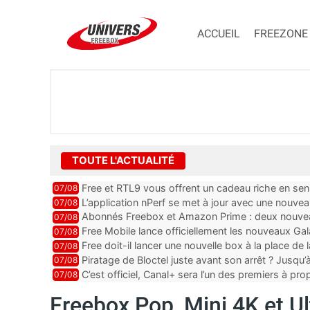
ACCUEIL
FREEZONE
TOUTE L'ACTUALITÉ
Free et RTL9 vous offrent un cadeau riche en sens
07/08
l’obtenir
L’application nPerf se met à jour avec une nouvea
07/08
Mobile, Orange, SFR ...
Abonnés Freebox et Amazon Prime : deux nouveau
07/08
Free Mobile lance officiellement les nouveaux Ga
07/08
des promos et des cadeaux
Free doit-il lancer une nouvelle box à la place de
07/08
Piratage de Bloctel juste avant son arrêt ? Jusqu
07/08
auraient fuité
C’est officiel, Canal+ sera l’un des premiers à 
07/08
Vision 2
Freebox Pop, Mini 4K et Ul