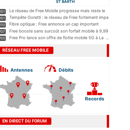
ST BARTH
Le réseau de Free Mobile progresse mais reste le
/01
m
...
Tempête Goretti : le réseau de Free fortement impa
/01
...
Fibre optique : Free annonce un cap important
/10
pass
...
Free booste sans surcoût son forfait mobile à 9,99
/07
...
Free Pro lance son offre de flotte mobile 5G à La
...
/05
RÉSEAU FREE MOBILE
Antennes
Débits
Records
EN DIRECT DU FORUM