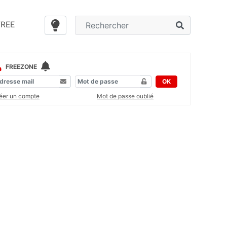
FREE
FREEZONE
OK
éer un compte
Mot de passe oublié