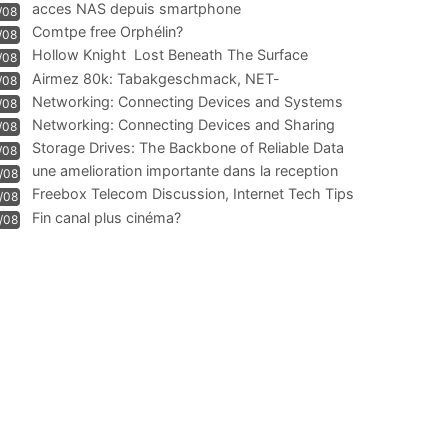
acces NAS depuis smartphone
/08
Comtpe free Orphélin?
/08
Hollow Knight  Lost Beneath The Surface
/08
Airmez 80k: Tabakgeschmack, NET-
/08
Technologie und Leistung im
Networking: Connecting Devices and Systems
/08
Networking: Connecting Devices and Sharing
/08
Information
Storage Drives: The Backbone of Reliable Data
/08
Management
une amelioration importante dans la reception
/08
WIFI
Freebox Telecom Discussion, Internet Tech Tips
/08
Communi
Fin canal plus cinéma?
/08