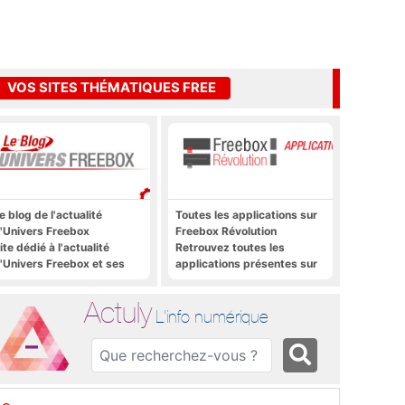
VOS SITES THÉMATIQUES FREE
e blog de l'actualité
Toutes les applications sur
'Univers Freebox
Freebox Révolution
ite dédié à l'actualité
Retrouvez toutes les
'Univers Freebox et ses
applications présentes sur
pplications mobiles, aux
Freebox Révolution en un
orums, aux sites
clic
Actuly
hématiques Actuly, à
L'info numérique
reezone, etc.