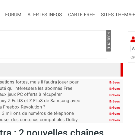
FORUM
ALERTES INFOS
CARTE FREE
SITES THÉMA-
PUBLICITÉ
Cr
ations fortes, mais il faudra jouer pour
Brèves
uté qui intéressera les abonnés Free
Brèves
x jeux PC offerts à récupérer
Brèves
laxy Z Fold8 et Z Flip8 de Samsung avec
Brèves
 la Freebox Révolution ?
Brèves
’à 3 millions de numéros de téléphone
Brèves
proposer des contenus compatibles Dolby
Brèves
tra : 2 nouvelles chaînes