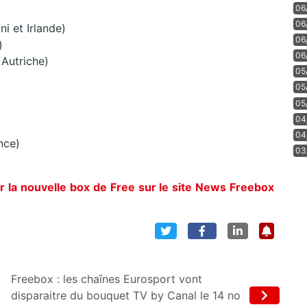
06
06
 et Irlande)
06
)
06
 Autriche)
05
05
05
04
04
nce)
03
r la nouvelle box de Free sur le site News Freebox
Freebox : les chaînes Eurosport vont
disparaitre du bouquet TV by Canal le 14 no