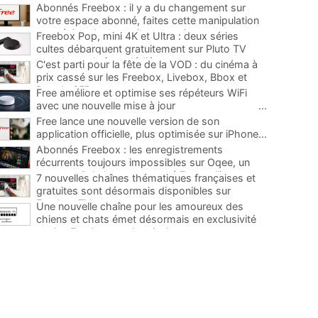
Abonnés Freebox : il y a du changement sur
votre espace abonné, faites cette manipulation
pour éviter de mauvaises surprises
...
Freebox Pop, mini 4K et Ultra : deux séries
cultes débarquent gratuitement sur Pluto TV
avec leurs chaînes dédiées
...
C'est parti pour la fête de la VOD : du cinéma à
prix cassé sur les Freebox, Livebox, Bbox et
Box de SFR
...
Free améliore et optimise ses répéteurs WiFi
avec une nouvelle mise à jour
...
Free lance une nouvelle version de son
application officielle, plus optimisée sur iPhone
...
Abonnés Freebox : les enregistrements
récurrents toujours impossibles sur Oqee, un
super outil de la communauté Free pallie ce
7 nouvelles chaînes thématiques françaises et
manque
...
gratuites sont désormais disponibles sur
Freebox TV
...
Une nouvelle chaîne pour les amoureux des
chiens et chats émet désormais en exclusivité
sur les Freebox, et c'est inclus
...