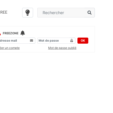
FREE
FREEZONE
OK
éer un compte
Mot de passe oublié