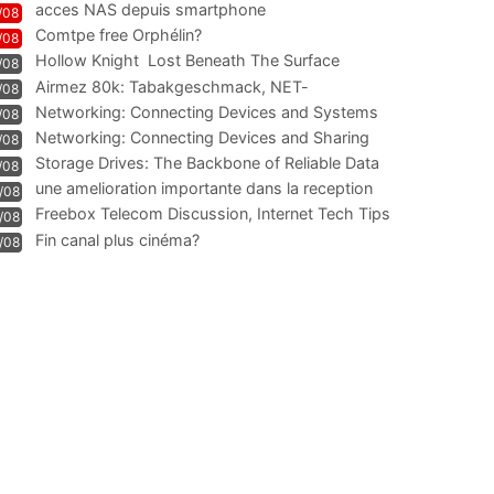
acces NAS depuis smartphone
/08
Comtpe free Orphélin?
/08
Hollow Knight  Lost Beneath The Surface
/08
Airmez 80k: Tabakgeschmack, NET-
/08
Technologie und Leistung im
Networking: Connecting Devices and Systems
/08
Networking: Connecting Devices and Sharing
/08
Information
Storage Drives: The Backbone of Reliable Data
/08
Management
une amelioration importante dans la reception
/08
WIFI
Freebox Telecom Discussion, Internet Tech Tips
/08
Communi
Fin canal plus cinéma?
/08