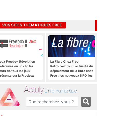
VOS SITES THÉMATIQUES FREE
eux Freebox Révolution
La Fibre Chez Free
etrouvez en un clic les
Retrouvez tout l actualité du
ests de tous les jeux
déploiement de la fibre chez
résents sur la Freebox
Free : les nouveaux NRO, les
évolution, la box de Free
tutoriels, les astuces, etc.
Actuly
L'info numérique