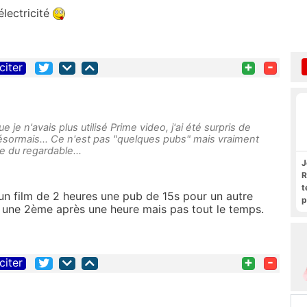
électricité
+
-
citer
 je n'avais plus utilisé Prime video, j'ai été surpris de
désormais... Ce n'est pas "quelques pubs" mais vraiment
te du regardable...
J
R
t
ur un film de 2 heures une pub de 15s pour un autre
p
is une 2ème après une heure mais pas tout le temps.
R
+
-
citer