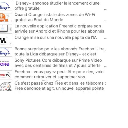
Disney+ annonce étudier le lancement d'une
offre gratuite
...
Quand Orange installe des zones de Wi-Fi
gratuit au Bout du Monde
...
La nouvelle application Freenetic prépare son
arrivée sur Android et iPhone pour les abonnés
Freebox, testez la
...
Orange mise sur une nouvelle pépite de l'IA
...
Bonne surprise pour les abonnés Freebox Ultra,
toute la Liga débarque sur Disney+ et c'est
inclus
...
Sony Pictures Core débarque sur Prime Video
avec des centaines de films et 7 jours offerts
...
Freebox : vous payez peut-être pour rien, voici
comment retrouver et supprimer vos
abonnements TV oubliés
...
Ca s'est passé chez Free et dans les télécoms :
Free dénonce et agit, un nouvel appareil pointe
le bout de son nez chez des abonnés Freebox...
...