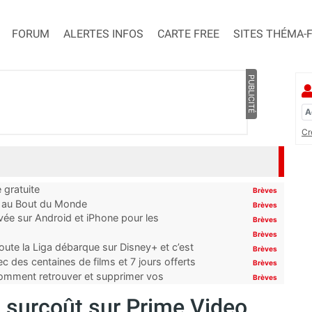
FORUM
ALERTES INFOS
CARTE FREE
SITES THÉMA-
PUBLICITÉ
Cr
 gratuite
Brèves
t au Bout du Monde
Brèves
ivée sur Android et iPhone pour les
Brèves
Brèves
oute la Liga débarque sur Disney+ et c’est
Brèves
 des centaines de films et 7 jours offerts
Brèves
 comment retrouver et supprimer vos
Brèves
 surcoût sur Prime Video,