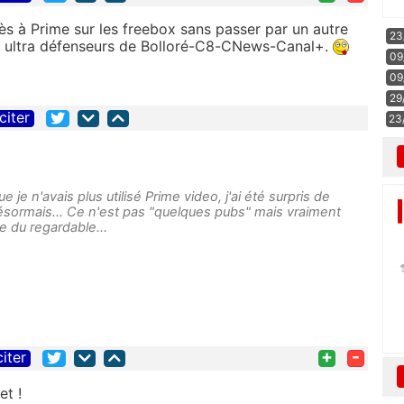
cès à Prime sur les freebox sans passer par un autre
23
es ultra défenseurs de Bolloré-C8-CNews-Canal+.
09
09
29
citer
23
 je n'avais plus utilisé Prime video, j'ai été surpris de
désormais... Ce n'est pas "quelques pubs" mais vraiment
te du regardable...
+
-
citer
et !