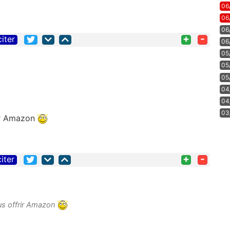
06
06
06
+
-
citer
06
05
05
05
04
04
03
rir Amazon
+
-
citer
us offrir Amazon