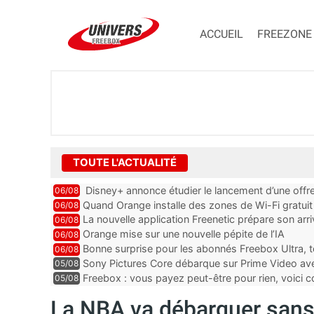
ACCUEIL
FREEZONE
TOUTE L'ACTUALITÉ
Disney+ annonce étudier le lancement d’une offre
06/08
Quand Orange installe des zones de Wi-Fi gratui
06/08
La nouvelle application Freenetic prépare son arr
06/08
abonnés Freebox, testez la
Orange mise sur une nouvelle pépite de l’IA
06/08
Bonne surprise pour les abonnés Freebox Ultra, t
06/08
inclus
Sony Pictures Core débarque sur Prime Video avec
05/08
Freebox : vous payez peut-être pour rien, voici
05/08
abonnements TV oubliés
La NBA va débarquer sans