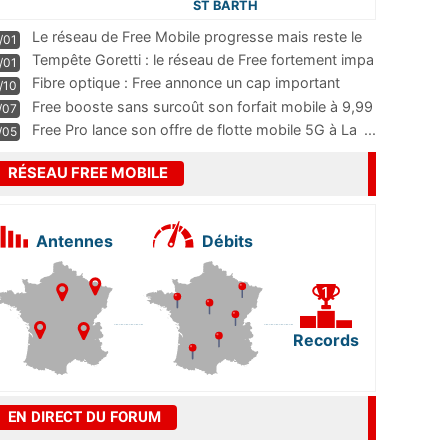
ST BARTH
Le réseau de Free Mobile progresse mais reste le
/01
m
...
Tempête Goretti : le réseau de Free fortement impa
/01
...
Fibre optique : Free annonce un cap important
/10
pass
...
Free booste sans surcoût son forfait mobile à 9,99
/07
...
Free Pro lance son offre de flotte mobile 5G à La
...
/05
RÉSEAU FREE MOBILE
Antennes
Débits
Records
EN DIRECT DU FORUM