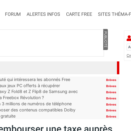
FORUM
ALERTES INFOS
CARTE FREE
SITES THÉMA-
PUBLICITÉ
Cr
uté qui intéressera les abonnés Free
Brèves
x jeux PC offerts à récupérer
Brèves
laxy Z Fold8 et Z Flip8 de Samsung avec
Brèves
 la Freebox Révolution ?
Brèves
’à 3 millions de numéros de téléphone
Brèves
proposer des contenus compatibles Dolby
Brèves
gratuite
Brèves
rembourser une taxe auprès