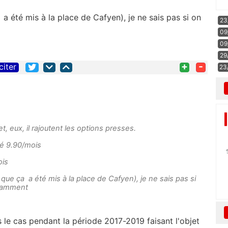
a été mis à la place de Cafyen), je ne sais pas si on
23
09
09
29
+
-
citer
23
et, eux, il rajoutent les options presses.
uré 9.90/mois
ois
que ça a été mis à la place de Cafyen), je ne sais pas si
ndamment
as le cas pendant la période 2017-2019 faisant l'objet