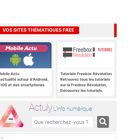
VOS SITES THÉMATIQUES FREE
obile Actu
Tutoriels Freebox Révolution
'actualité autour d'Android,
Retrouvez tous les tutoriels
'iOS et des smartphones
sur la Freebox Révolution,
Découvrez les tutoriels,
trucs et astuces pour la
Freebox Révolution,
Actuly
Freebox Server, Freebox
L'info numérique
Player