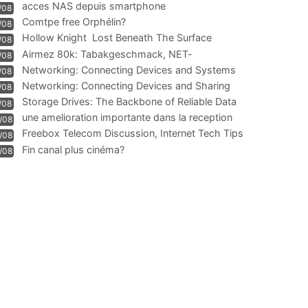
acces NAS depuis smartphone
/08
Comtpe free Orphélin?
/08
Hollow Knight  Lost Beneath The Surface
/08
Airmez 80k: Tabakgeschmack, NET-
/08
Technologie und Leistung im
Networking: Connecting Devices and Systems
/08
Networking: Connecting Devices and Sharing
/08
Information
Storage Drives: The Backbone of Reliable Data
/08
Management
une amelioration importante dans la reception
/08
WIFI
Freebox Telecom Discussion, Internet Tech Tips
/08
Communi
Fin canal plus cinéma?
/08