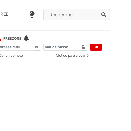
FREE
FREEZONE
OK
éer un compte
Mot de passe oublié