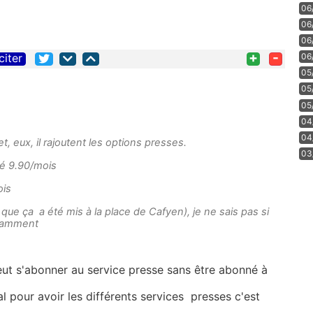
06
06
06
+
-
citer
06
05
05
05
04
04
et, eux, il rajoutent les options presses.
03
uré 9.90/mois
ois
que ça a été mis à la place de Cafyen), je ne sais pas si
ndamment
peut s'abonner au service presse sans être abonné à
l pour avoir les différents services presses c'est