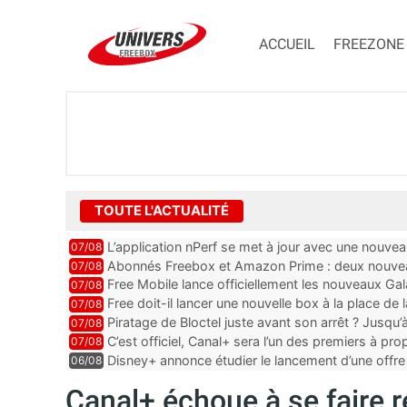
ACCUEIL
FREEZONE
TOUTE L'ACTUALITÉ
L’application nPerf se met à jour avec une nouvea
07/08
Mobile, Orange, SFR ...
Abonnés Freebox et Amazon Prime : deux nouveau
07/08
Free Mobile lance officiellement les nouveaux Ga
07/08
des promos et des cadeaux
Free doit-il lancer une nouvelle box à la place de
07/08
Piratage de Bloctel juste avant son arrêt ? Jusqu
07/08
auraient fuité
C’est officiel, Canal+ sera l’un des premiers à 
07/08
Vision 2
Disney+ annonce étudier le lancement d’une offre 
06/08
Canal+ échoue à se faire 