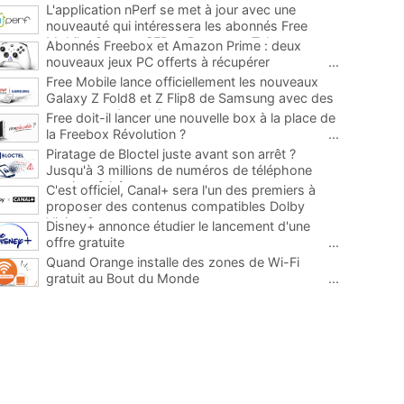
L'application nPerf se met à jour avec une
nouveauté qui intéressera les abonnés Free
Mobile, Orange, SFR et Bouygues Telecom
...
Abonnés Freebox et Amazon Prime : deux
nouveaux jeux PC offerts à récupérer
...
Free Mobile lance officiellement les nouveaux
Galaxy Z Fold8 et Z Flip8 de Samsung avec des
promos et des cadeaux
...
Free doit-il lancer une nouvelle box à la place de
la Freebox Révolution ?
...
Piratage de Bloctel juste avant son arrêt ?
Jusqu'à 3 millions de numéros de téléphone
auraient fuité
...
C'est officiel, Canal+ sera l'un des premiers à
proposer des contenus compatibles Dolby
Vision 2
...
Disney+ annonce étudier le lancement d'une
offre gratuite
...
Quand Orange installe des zones de Wi-Fi
gratuit au Bout du Monde
...