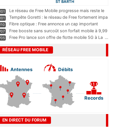
ST BARTH
Le réseau de Free Mobile progresse mais reste le
/01
m
...
Tempête Goretti : le réseau de Free fortement impa
/01
...
Fibre optique : Free annonce un cap important
/10
pass
...
Free booste sans surcoût son forfait mobile à 9,99
/07
...
Free Pro lance son offre de flotte mobile 5G à La
...
/05
RÉSEAU FREE MOBILE
Antennes
Débits
Records
EN DIRECT DU FORUM