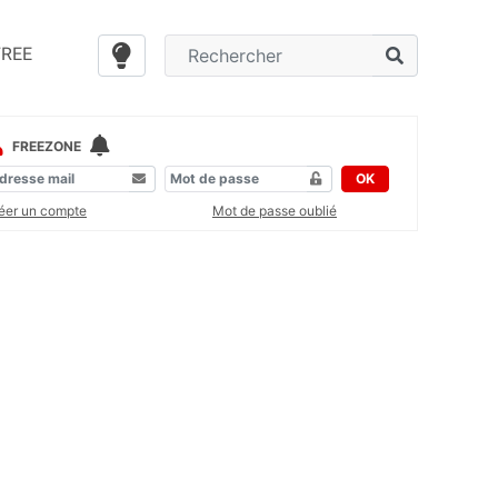
FREE
FREEZONE
OK
éer un compte
Mot de passe oublié