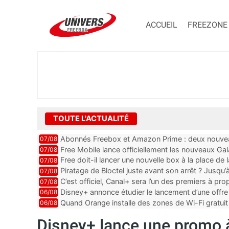
ACCUEIL
FREEZONE
TOUTE L'ACTUALITÉ
Abonnés Freebox et Amazon Prime : deux nouveau
07/08
Free Mobile lance officiellement les nouveaux Ga
07/08
des promos et des cadeaux
Free doit-il lancer une nouvelle box à la place de
07/08
Piratage de Bloctel juste avant son arrêt ? Jusqu
07/08
auraient fuité
C’est officiel, Canal+ sera l’un des premiers à 
07/08
Vision 2
Disney+ annonce étudier le lancement d’une offre 
06/08
Quand Orange installe des zones de Wi-Fi gratui
06/08
Disney+ lance une promo 