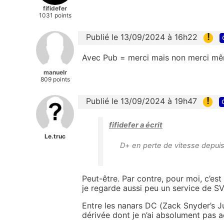
fifidefer
1031 points
!
Publié le 13/09/2024 à 16h22
Avec Pub = merci mais non merci mêm
manuelr
809 points
!
Publié le 13/09/2024 à 19h47
fifidefer a écrit
Le.truc
D+ en perte de vitesse depui
Peut-être. Par contre, pour moi, c’est 
je regarde aussi peu un service de S
Entre les nanars DC (Zack Snyder’s Ju
dérivée dont je n’ai absolument pas ac