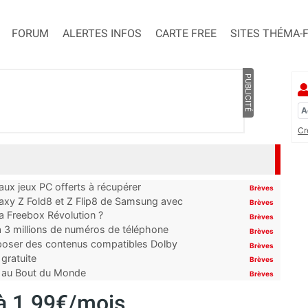
FORUM
ALERTES INFOS
CARTE FREE
SITES THÉMA-
PUBLICITÉ
Cr
x jeux PC offerts à récupérer
Brèves
laxy Z Fold8 et Z Flip8 de Samsung avec
Brèves
 la Freebox Révolution ?
Brèves
’à 3 millions de numéros de téléphone
Brèves
proposer des contenus compatibles Dolby
Brèves
gratuite
Brèves
t au Bout du Monde
Brèves
à 1.99€/mois