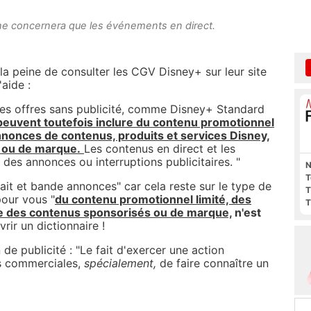
a ne concernera que les événements en direct.
la peine de consulter les CGV Disney+ sur leur site
'aide :
es offres sans publicité, comme Disney+ Standard
peuvent toutefois inclure du contenu promotionnel
nnonces de contenus, produits et services Disney,
 ou de marque.
Les contenus en direct et les
des annonces ou interruptions publicitaires. "
N
T
rait et bande annonces" car cela reste sur le type de
T
pour vous "
du contenu promotionnel limité, des
T
que des contenus sponsorisés ou de marque,
n'est
vrir un dictionnaire !
de publicité : "
Le fait d'exercer une action
ns commerciales,
spécialement,
de faire connaître un