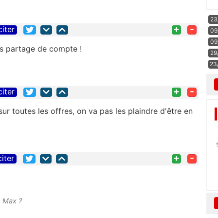
23
+
-
citer
09
09
ns partage de compte !
29
23
+
-
citer
ur toutes les offres, on va pas les plaindre d'être en
+
-
citer
s Max ?