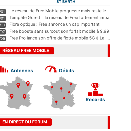
ST BARTH
Le réseau de Free Mobile progresse mais reste le
/01
m
...
Tempête Goretti : le réseau de Free fortement impa
/01
...
Fibre optique : Free annonce un cap important
/10
pass
...
Free booste sans surcoût son forfait mobile à 9,99
/07
...
Free Pro lance son offre de flotte mobile 5G à La
...
/05
RÉSEAU FREE MOBILE
Antennes
Débits
Records
EN DIRECT DU FORUM