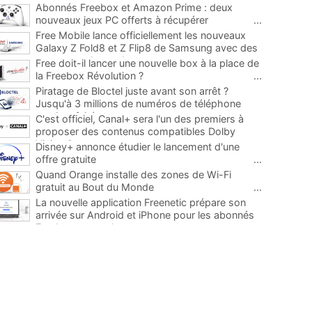
Abonnés Freebox et Amazon Prime : deux
nouveaux jeux PC offerts à récupérer
...
Free Mobile lance officiellement les nouveaux
Galaxy Z Fold8 et Z Flip8 de Samsung avec des
promos et des cadeaux
...
Free doit-il lancer une nouvelle box à la place de
la Freebox Révolution ?
...
Piratage de Bloctel juste avant son arrêt ?
Jusqu'à 3 millions de numéros de téléphone
auraient fuité
...
C'est officiel, Canal+ sera l'un des premiers à
proposer des contenus compatibles Dolby
Vision 2
...
Disney+ annonce étudier le lancement d'une
offre gratuite
...
Quand Orange installe des zones de Wi-Fi
gratuit au Bout du Monde
...
La nouvelle application Freenetic prépare son
arrivée sur Android et iPhone pour les abonnés
Freebox, testez la
...