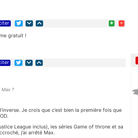
+
-
citer
e gratuit !
citer
s Max ?
l’inverse. Je crois que c’est bien la première fois que
VOD.
stice League inclus), les séries Game of throne et sa
croché, j’ai arrêté Max.