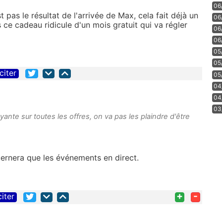
06
 pas le résultat de l'arrivée de Max, cela fait déjà un
06
ce cadeau ridicule d'un mois gratuit qui va régler
06
06
05
05
citer
05
04
04
03
yante sur toutes les offres, on va pas les plaindre d'être
ncernera que les événements en direct.
+
-
citer