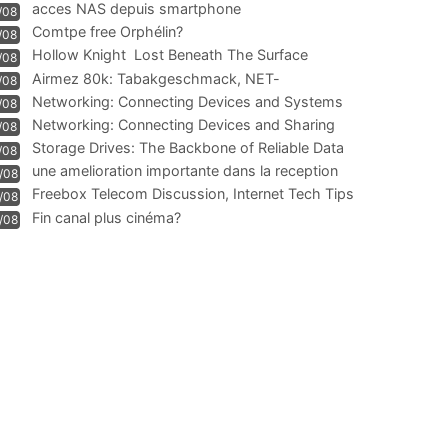
acces NAS depuis smartphone
/08
Comtpe free Orphélin?
/08
Hollow Knight  Lost Beneath The Surface
/08
Airmez 80k: Tabakgeschmack, NET-
/08
Technologie und Leistung im
Networking: Connecting Devices and Systems
/08
Networking: Connecting Devices and Sharing
/08
Information
Storage Drives: The Backbone of Reliable Data
/08
Management
une amelioration importante dans la reception
/08
WIFI
Freebox Telecom Discussion, Internet Tech Tips
/08
Communi
Fin canal plus cinéma?
/08