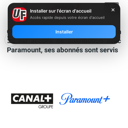
✕
Installer sur l'écran d'accueil
Accès rapide depuis votre écran d'accueil
Canal+ dévoile les détails de son
Installer
nouvel accord de distribution avec
Paramount, ses abonnés sont servis