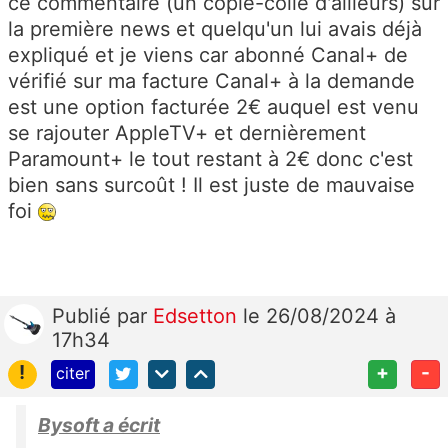
ce commentaire (un copié-collé d'ailleurs) sur
la première news et quelqu'un lui avais déjà
expliqué et je viens car abonné Canal+ de
vérifié sur ma facture Canal+ à la demande
est une option facturée 2€ auquel est venu
se rajouter AppleTV+ et dernièrement
Paramount+ le tout restant à 2€ donc c'est
bien sans surcoût ! Il est juste de mauvaise
foi
Publié
par
Edsetton
le 26/08/2024 à
17h34
!
+
-
citer
Bysoft a écrit