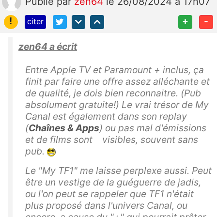
Publié
par
zen64
le 26/08/2024 à 17h07
!
+
-
citer
zen64 a écrit
Entre Apple TV et Paramount + inclus, ça
finit par faire une offre assez alléchante et
de qualité, je dois bien reconnaitre. (Pub
absolument gratuite!) Le vrai trésor de My
Canal est également dans son replay
(
Chaînes & Apps
) ou pas mal d'émissions
et de films sont visibles, souvent sans
pub.
Le "My TF1" me laisse perplexe aussi. Peut
être un vestige de la guéguerre de jadis,
ou l'on peut se rappeler que TF1 n'était
plus proposé dans l'univers Canal, ou
encore, a cause du "+" qui pourrait prêter