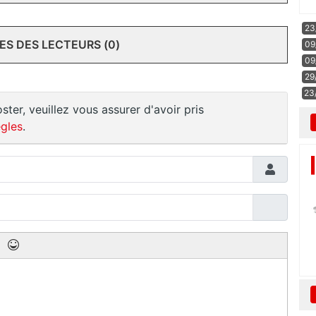
23
S DES LECTEURS (0)
09
09
29
23
ster, veuillez vous assurer d'avoir pris
gles
.