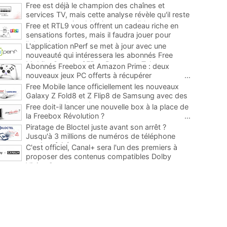
Free est déjà le champion des chaînes et
services TV, mais cette analyse révèle qu'il reste
encore au moins 141 ajouts possibles
...
Free et RTL9 vous offrent un cadeau riche en
sensations fortes, mais il faudra jouer pour
l'obtenir
...
L'application nPerf se met à jour avec une
nouveauté qui intéressera les abonnés Free
Mobile, Orange, SFR et Bouygues Telecom
...
Abonnés Freebox et Amazon Prime : deux
nouveaux jeux PC offerts à récupérer
...
Free Mobile lance officiellement les nouveaux
Galaxy Z Fold8 et Z Flip8 de Samsung avec des
promos et des cadeaux
...
Free doit-il lancer une nouvelle box à la place de
la Freebox Révolution ?
...
Piratage de Bloctel juste avant son arrêt ?
Jusqu'à 3 millions de numéros de téléphone
auraient fuité
...
C'est officiel, Canal+ sera l'un des premiers à
proposer des contenus compatibles Dolby
Vision 2
...