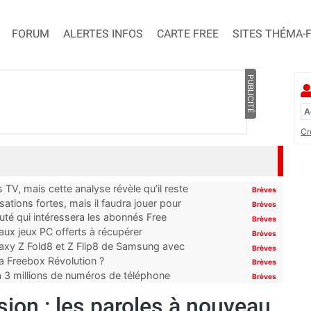
FORUM
ALERTES INFOS
CARTE FREE
SITES THÉMA-
PUBLICITÉ
Cr
TV, mais cette analyse révèle qu’il reste
Brèves
ations fortes, mais il faudra jouer pour
Brèves
uté qui intéressera les abonnés Free
Brèves
x jeux PC offerts à récupérer
Brèves
laxy Z Fold8 et Z Flip8 de Samsung avec
Brèves
 la Freebox Révolution ?
Brèves
’à 3 millions de numéros de téléphone
Brèves
ision : les paroles à nouveau