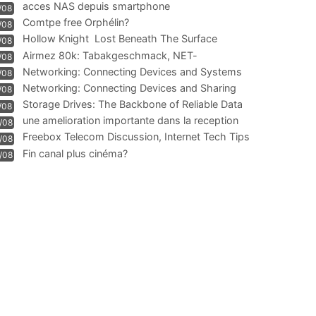
acces NAS depuis smartphone
/08
Comtpe free Orphélin?
/08
Hollow Knight  Lost Beneath The Surface
/08
Airmez 80k: Tabakgeschmack, NET-
/08
Technologie und Leistung im
Networking: Connecting Devices and Systems
/08
Networking: Connecting Devices and Sharing
/08
Information
Storage Drives: The Backbone of Reliable Data
/08
Management
une amelioration importante dans la reception
/08
WIFI
Freebox Telecom Discussion, Internet Tech Tips
/08
Communi
Fin canal plus cinéma?
/08