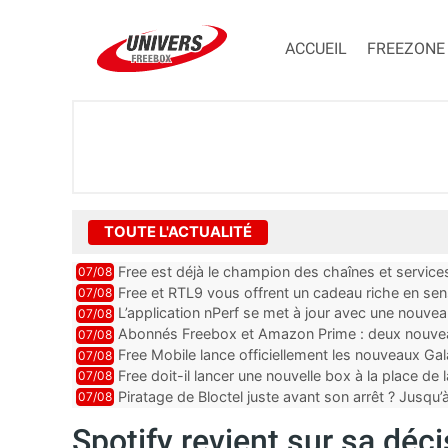
ACCUEIL
FREEZONE
TOUTE L'ACTUALITÉ
Free est déjà le champion des chaînes et services 
07/08
encore au moin...
Free et RTL9 vous offrent un cadeau riche en sens
07/08
l’obtenir
L’application nPerf se met à jour avec une nouvea
07/08
Mobile, Orange, SFR ...
Abonnés Freebox et Amazon Prime : deux nouveau
07/08
Free Mobile lance officiellement les nouveaux Ga
07/08
des promos et des cadeaux
Free doit-il lancer une nouvelle box à la place de
07/08
Piratage de Bloctel juste avant son arrêt ? Jusqu
07/08
auraient fuité
Spotify revient sur sa déc