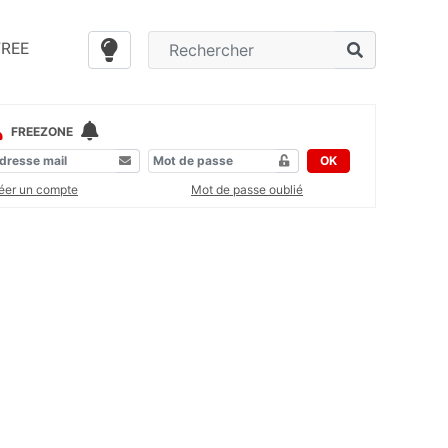
FREE
FREEZONE
OK
éer un compte
Mot de passe oublié