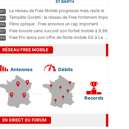
ST BARTH
Le réseau de Free Mobile progresse mais reste le
/01
m
...
Tempête Goretti : le réseau de Free fortement impa
/01
...
Fibre optique : Free annonce un cap important
/10
pass
...
Free booste sans surcoût son forfait mobile à 9,99
/07
...
Free Pro lance son offre de flotte mobile 5G à La
...
/05
RÉSEAU FREE MOBILE
Antennes
Débits
Records
EN DIRECT DU FORUM