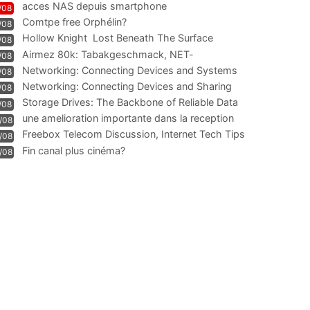
acces NAS depuis smartphone
/08
Comtpe free Orphélin?
/08
Hollow Knight  Lost Beneath The Surface
/08
Airmez 80k: Tabakgeschmack, NET-
/08
Technologie und Leistung im
Networking: Connecting Devices and Systems
/08
Networking: Connecting Devices and Sharing
/08
Information
Storage Drives: The Backbone of Reliable Data
/08
Management
une amelioration importante dans la reception
/08
WIFI
Freebox Telecom Discussion, Internet Tech Tips
/08
Communi
Fin canal plus cinéma?
/08