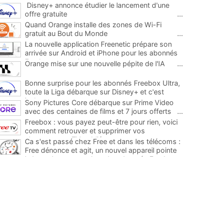
Disney+ annonce étudier le lancement d'une
offre gratuite
...
Quand Orange installe des zones de Wi-Fi
gratuit au Bout du Monde
...
La nouvelle application Freenetic prépare son
arrivée sur Android et iPhone pour les abonnés
Freebox, testez la
...
Orange mise sur une nouvelle pépite de l'IA
...
Bonne surprise pour les abonnés Freebox Ultra,
toute la Liga débarque sur Disney+ et c'est
inclus
...
Sony Pictures Core débarque sur Prime Video
avec des centaines de films et 7 jours offerts
...
Freebox : vous payez peut-être pour rien, voici
comment retrouver et supprimer vos
abonnements TV oubliés
...
Ca s'est passé chez Free et dans les télécoms :
Free dénonce et agit, un nouvel appareil pointe
le bout de son nez chez des abonnés Freebox...
...