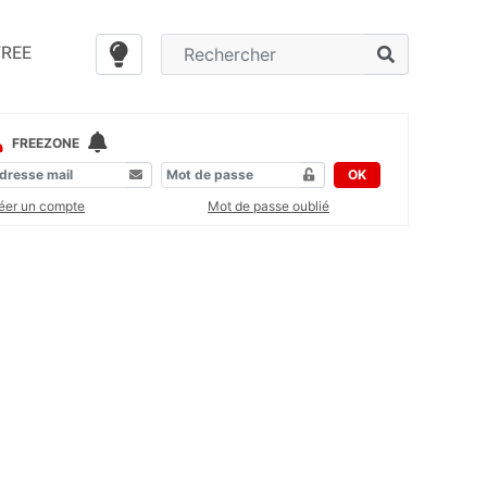
FREE
FREEZONE
OK
éer un compte
Mot de passe oublié