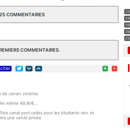
23
 25 COMMENTAIRES
09
09
29
23
PREMIERS COMMENTAIRES.
+
-
citer
ni de canal+ cinéma.
 voire même 49,90€…
fres canal sont celles pour les étudiants rat+ et
tre une vente privée