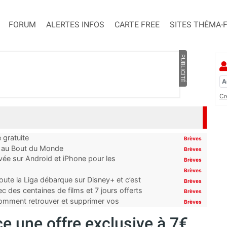
FORUM
ALERTES INFOS
CARTE FREE
SITES THÉMA-
PUBLICITÉ
Cr
 gratuite
Brèves
t au Bout du Monde
Brèves
ivée sur Android et iPhone pour les
Brèves
Brèves
oute la Liga débarque sur Disney+ et c’est
Brèves
 des centaines de films et 7 jours offerts
Brèves
 comment retrouver et supprimer vos
Brèves
ce une offre exclusive à 7€,