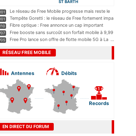
ST BARTH
Le réseau de Free Mobile progresse mais reste le
/01
m
...
Tempête Goretti : le réseau de Free fortement impa
/01
...
Fibre optique : Free annonce un cap important
/10
pass
...
Free booste sans surcoût son forfait mobile à 9,99
/07
...
Free Pro lance son offre de flotte mobile 5G à La
...
/05
RÉSEAU FREE MOBILE
Antennes
Débits
Records
EN DIRECT DU FORUM