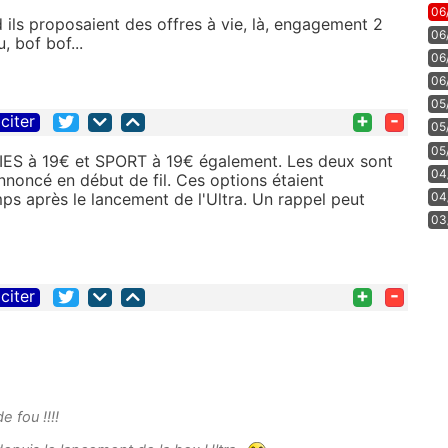
06
 ils proposaient des offres à vie, là, engagement 2
06
, bof bof...
06
06
05
+
-
citer
05
05
IES à 19€ et SPORT à 19€ également. Les deux sont
04
oncé en début de fil. Ces options étaient
s après le lancement de l'Ultra. Un rappel peut
04
03
+
-
citer
e fou !!!!