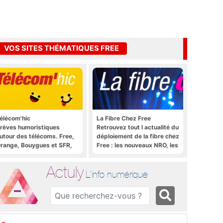
VOS SITES THÉMATIQUES FREE
élécom'hic
La Fibre Chez Free
rèves humoristiques
Retrouvez tout l actualité du
utour des télécoms. Free,
déploiement de la fibre chez
range, Bouygues et SFR,
Free : les nouveaux NRO, les
ous y passent.
tutoriels, les astuces, etc.
Actuly
L'info numérique