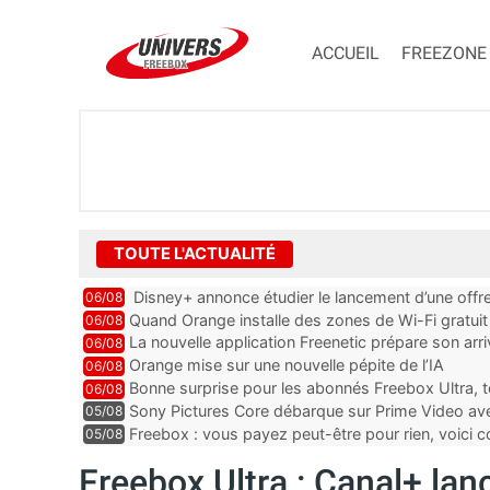
ACCUEIL
FREEZONE
TOUTE L'ACTUALITÉ
Disney+ annonce étudier le lancement d’une offre
06/08
Quand Orange installe des zones de Wi-Fi gratui
06/08
La nouvelle application Freenetic prépare son arr
06/08
abonnés Freebox, testez la
Orange mise sur une nouvelle pépite de l’IA
06/08
Bonne surprise pour les abonnés Freebox Ultra, t
06/08
inclus
Sony Pictures Core débarque sur Prime Video avec
05/08
Freebox : vous payez peut-être pour rien, voici
05/08
abonnements TV oubliés
Freebox Ultra : Canal+ lan