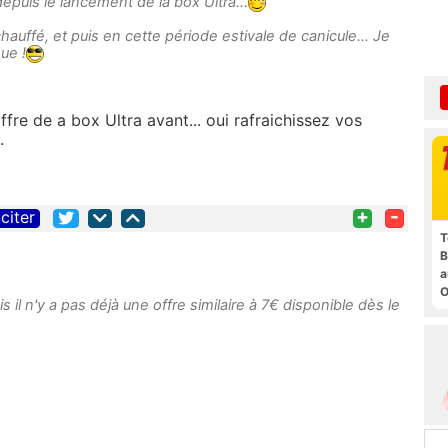
epuis le lancement de la box Ultra...
chauffé, et puis en cette période estivale de canicule... Je
ue !
ffre de a box Ultra avant... oui rafraichissez vos
.
+
-
citer
T
B
a
O
s il n'y a pas déjà une offre similaire à 7€ disponible dès le
t