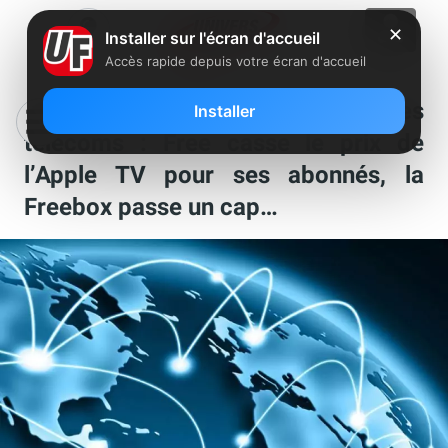
✕
Installer sur l'écran d'accueil
Accès rapide depuis votre écran d'accueil
Ca s’est passé chez Free et dans les
Installer
télécoms : Free casse le prix de
l’Apple TV pour ses abonnés, la
Freebox passe un cap…