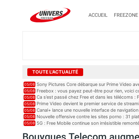
ACCUEIL
FREEZONE
TOUTE L'ACTUALITÉ
Sony Pictures Core débarque sur Prime Video avec
05/08
Freebox : vous payez peut-être pour rien, voici
05/08
abonnements TV oubliés
Ca s’est passé chez Free et dans les télécoms : F
05/08
pointe le bout de...
Prime Video devient le premier service de strea
05/08
ce lancement
Canal+ lance une nouvelle interface de navigation
05/08
Nouvelle offensive contre les sites porno : 31 pl
05/08
par Orange, Free, SF...
5G : Free Mobile continue son irrésistible remon
05/08
plus que jamais sous pr...
Bouygues Telecom augme