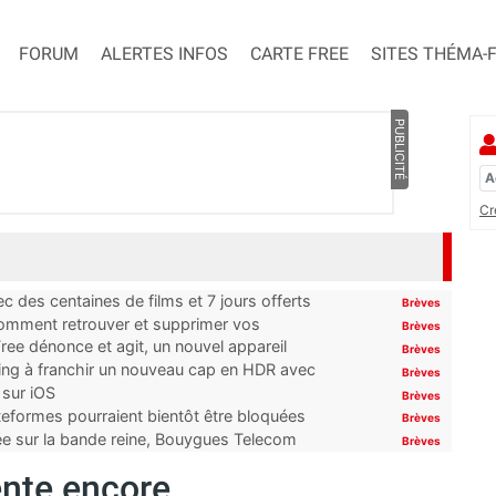
FORUM
ALERTES INFOS
CARTE FREE
SITES THÉMA-
PUBLICITÉ
Cr
 des centaines de films et 7 jours offerts
Brèves
 comment retrouver et supprimer vos
Brèves
ree dénonce et agit, un nouvel appareil
Brèves
ming à franchir un nouveau cap en HDR avec
Brèves
 sur iOS
Brèves
ateformes pourraient bientôt être bloquées
Brèves
tée sur la bande reine, Bouygues Telecom
Brèves
nte encore