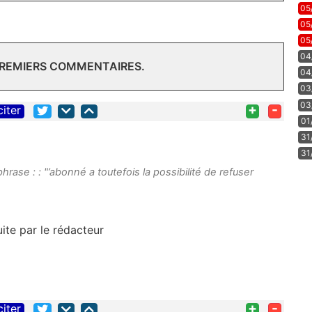
05
05
05
04
PREMIERS COMMENTAIRES.
04
03
03
+
-
citer
01
31
31
phrase : :
"’abonné a toutefois la possibilité de refuser
uite par le rédacteur
+
-
citer