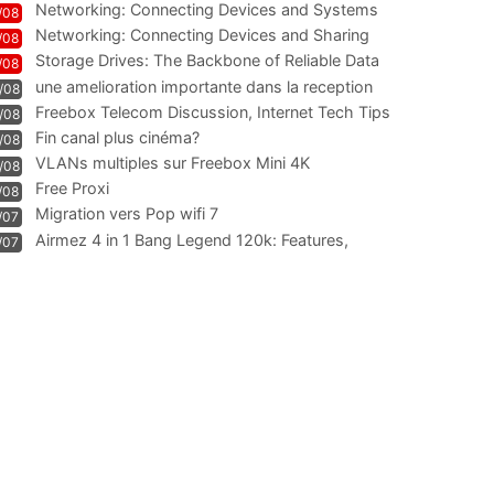
Networking: Connecting Devices and Systems
/08
Networking: Connecting Devices and Sharing
/08
Information
Storage Drives: The Backbone of Reliable Data
/08
Management
une amelioration importante dans la reception
/08
WIFI
Freebox Telecom Discussion, Internet Tech Tips
/08
Communi
Fin canal plus cinéma?
/08
VLANs multiples sur Freebox Mini 4K
/08
Free Proxi
/08
Migration vers Pop wifi 7
/07
Airmez 4 in 1 Bang Legend 120k: Features,
/07
Geschmack