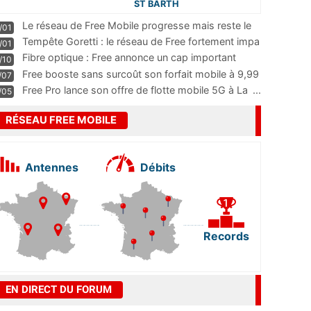
ST BARTH
Le réseau de Free Mobile progresse mais reste le
/01
m
...
Tempête Goretti : le réseau de Free fortement impa
/01
...
Fibre optique : Free annonce un cap important
/10
pass
...
Free booste sans surcoût son forfait mobile à 9,99
/07
...
Free Pro lance son offre de flotte mobile 5G à La
...
/05
RÉSEAU FREE MOBILE
Antennes
Débits
Records
EN DIRECT DU FORUM