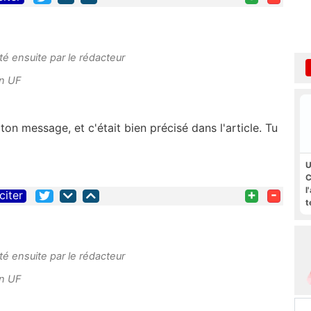
uté ensuite par le rédacteur
n UF
 ton message, et c'était bien précisé dans l'article. Tu
U
C
l
+
-
citer
t
uté ensuite par le rédacteur
n UF