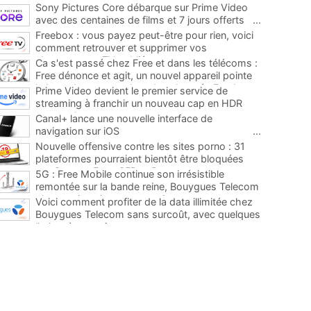
Sony Pictures Core débarque sur Prime Video
avec des centaines de films et 7 jours offerts
...
Freebox : vous payez peut-être pour rien, voici
comment retrouver et supprimer vos
abonnements TV oubliés
...
Ca s'est passé chez Free et dans les télécoms :
Free dénonce et agit, un nouvel appareil pointe
le bout de son nez chez des abonnés Freebox...
Prime Video devient le premier service de
...
streaming à franchir un nouveau cap en HDR
avec ce lancement
...
Canal+ lance une nouvelle interface de
navigation sur iOS
...
Nouvelle offensive contre les sites porno : 31
plateformes pourraient bientôt être bloquées
par Orange, Free, SFR et Bouygues
...
5G : Free Mobile continue son irrésistible
remontée sur la bande reine, Bouygues Telecom
plus que jamais sous pression
...
Voici comment profiter de la data illimitée chez
Bouygues Telecom sans surcoût, avec quelques
limites à connaître
...