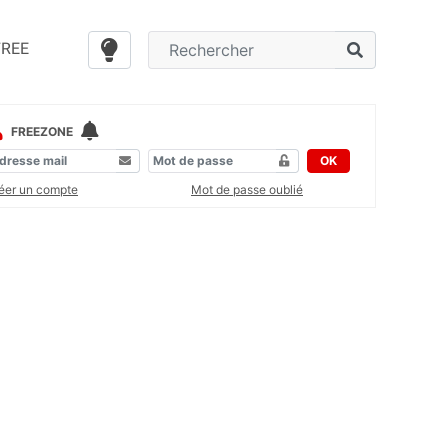
FREE
FREEZONE
OK
éer un compte
Mot de passe oublié