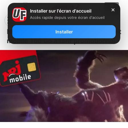
✕
Installer sur l'écran d'accueil
Accès rapide depuis votre écran d'accueil
NRJ Mobile dégaine un forfait
Installer
mobile 100 Go à tarif promotionnel