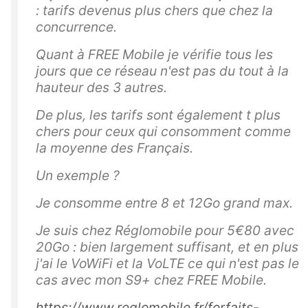
v
: tarifs devenus plus chers que chez la
a
concurrence.
nt
v
Quant à FREE Mobile je vérifie tous les
jours que ce réseau n'est pas du tout à la
ot
hauteur des 3 autres.
re
s
De plus, les tarifs sont également t plus
o
chers pour ceux qui consomment comme
u
la moyenne des Français.
s
Un exemple ?
cr
ip
Je consomme entre 8 et 12Go grand max.
ti
Je suis chez Réglomobile pour 5€80 avec
o
20Go : bien largement suffisant, et en plus
n,
j'ai le VoWiFi et la VoLTE ce qui n'est pas le
s
cas avec mon S9+ chez FREE Mobile.
o
u
https://www.reglomobile.fr/forfaits-