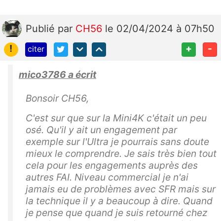
la
d
Publié
par
CH56
le 02/04/2024 à 07h50
at
e
!
+
-
citer
d
e
mico3786 a écrit
s
o
Bonsoir CH56,
u
C'est sur que sur la Mini4K c'était un peu
s
osé. Qu'il y ait un engagement par
cr
exemple sur l'Ultra je pourrais sans doute
ip
mieux le comprendre. Je sais très bien tout
ti
cela pour les engagements auprès des
o
autres FAI. Niveau commercial je n'ai
n
jamais eu de problèmes avec SFR mais sur
à
la technique il y a beaucoup à dire. Quand
v
je pense que quand je suis retourné chez