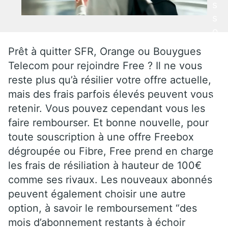
s
s
o
nt
Prêt à quitter SFR, Orange ou Bouygues
à
Telecom pour rejoindre Free ? Il ne vous
s
reste plus qu’à résilier votre offre actuelle,
ui
mais des frais parfois élevés peuvent vous
vr
retenir. Vous pouvez cependant vous les
e
faire rembourser. Et bonne nouvelle, pour
u
toute souscription à une offre Freebox
n
e
dégroupée ou Fibre, Free prend en charge
fo
les frais de résiliation à hauteur de 100€
is
comme ses rivaux. Les nouveaux abonnés
l’a
peuvent également choisir une autre
b
option, à savoir le remboursement “des
o
mois d’abonnement restants à échoir