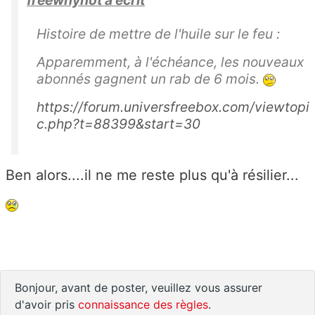
ar
Histoire de mettre de l'huile sur le feu :
is
C
Apparemment, à l'échéance, les nouveaux
e
abonnés gagnent un rab de 6 mois.
d
https://forum.universfreebox.com/viewtopi
e
c.php?t=88399&start=30
x
0
8.
Ben alors....il ne me reste plus qu'à résilier...
L
e
re
m
b
o
Bonjour, avant de poster, veuillez vous assurer
ur
d'avoir pris
connaissance des règles
.
s