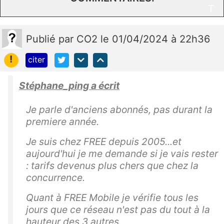
T
o
ut
Publié
par
CO2
le 01/04/2024 à 22h36
d’
!
citer
a
b
Stéphane_ping a écrit
or
d
Je parle d'anciens abonnés, pas durant la
“e
premiere année.
nt
a
Je suis chez FREE depuis 2005...et
m
aujourd'hui je me demande si je vais rester
e
: tarifs devenus plus chers que chez la
concurrence.
z
le
Quant à FREE Mobile je vérifie tous les
s
jours que ce réseau n'est pas du tout à la
d
hauteur des 3 autres.