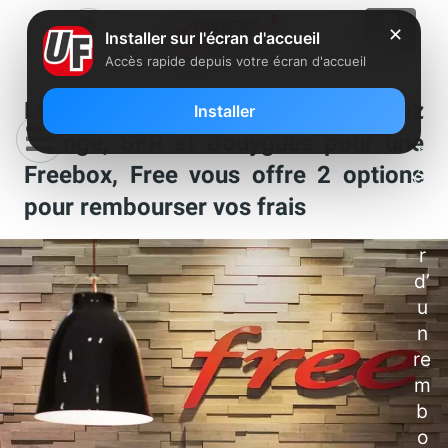
P
✕
Installer sur l'écran d'accueil
o
Accès rapide depuis votre écran d'accueil
ur
b
Le saviez-vous : si vous larguez
Installer
é
Orange, SFR et Bouygues pour une
n
Freebox, Free vous offre 2 options
éf
ic
pour rembourser vos frais
ie
r
d’
u
n
re
m
b
o