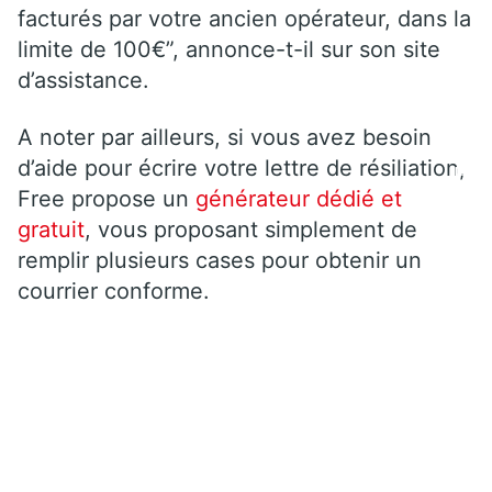
n
facturés par votre ancien opérateur, dans la
n
limite de 100€”, annonce-t-il sur son site
e
d’assistance.
m
e
A noter par ailleurs, si vous avez besoin
nt
d’aide pour écrire votre lettre de résiliation,
Fr
Free propose un
générateur dédié et
e
gratuit
, vous proposant simplement de
e
remplir plusieurs cases pour obtenir un
b
o
courrier conforme.
x
R
é
v
ol
ut
io