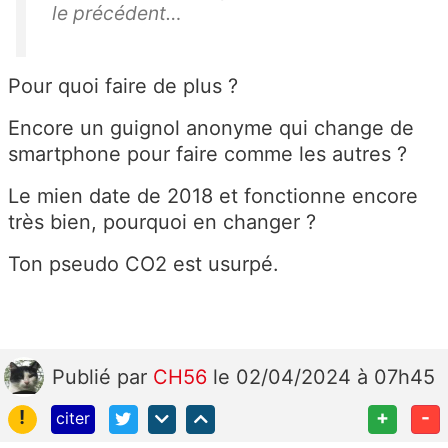
le précédent…
e
ré
sil
Pour quoi faire de plus ?
ia
ti
Encore un guignol anonyme qui change de
o
smartphone pour faire comme les autres ?
n
Le mien date de 2018 et fonctionne encore
d
très bien, pourquoi en changer ?
e
v
Ton pseudo CO2 est usurpé.
ot
re
pr
é
Publié
par
CH56
le 02/04/2024 à 07h45
c
é
!
+
-
citer
d