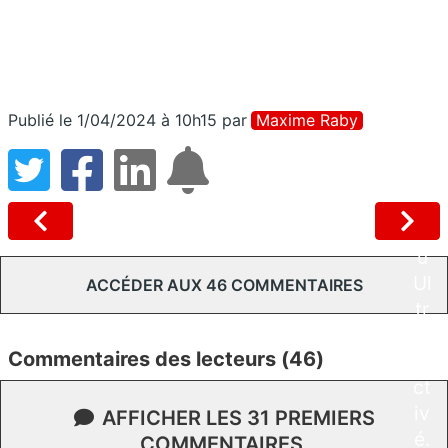
n
Li
g
ht
Publié le 1/04/2024 à 10h15
par
Maxime Raby
,
P
o
p
o
u
Ul
ACCÉDER AUX 46 COMMENTAIRES
tr
a
Commentaires des lecteurs (46)
a
ct
iv
AFFICHER LES 31 PREMIERS
é.
COMMENTAIRES.