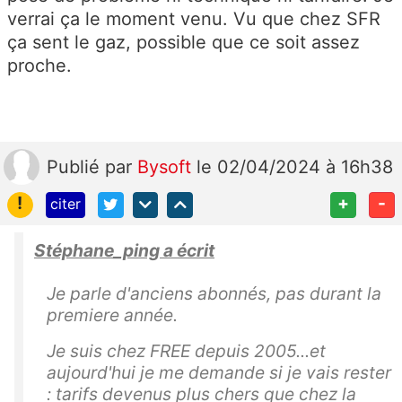
nt
verrai ça le moment venu. Vu que chez SFR
fi
ça sent le gaz, possible que ce soit assez
g
proche.
ur
er
v
ot
Publié
par
Bysoft
le 02/04/2024 à 16h38
re
!
+
-
id
citer
e
Stéphane_ping a écrit
nt
ifi
Je parle d'anciens abonnés, pas durant la
a
premiere année.
nt
Fr
Je suis chez FREE depuis 2005...et
e
aujourd'hui je me demande si je vais rester
e
: tarifs devenus plus chers que chez la