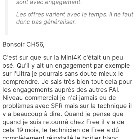
sont avec engagement.
s
ui
Les offres varient avec le temps. Il ne faut
te
donc pas généraliser.
u
n
e
Bonsoir CH56,
c
C'est sur que sur la Mini4K c'était un peu
o
osé. Qu'il y ait un engagement par exemple
pi
sur l'Ultra je pourrais sans doute mieux le
e
comprendre. Je sais très bien tout cela pour
d
les engagements auprès des autres FAI.
e
Niveau commercial je n'ai jamais eu de
la
problèmes avec SFR mais sur la technique il
fa
y a beaucoup à dire. Quand je pense que
ct
quand je suis retourné chez Free il y a de
ur
cela 19 mois, le technicien de Free a dû
e
complètement réinstallé le boitier blanc