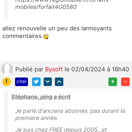
s
mobiles/forfait4G0580
e
n
allez renouvelle un peu des larmoyants
v
commentaires
el
o
p
p
e
Publié
par
Bysoft
le 02/04/2024 à 16h40
s
!
+
-
citer
uf
fi
Stéphane_ping a écrit
s
a
Je parle d'anciens abonnés, pas durant la
m
premiere année.
m
e
Je suis chez FREE depuis 2005...et