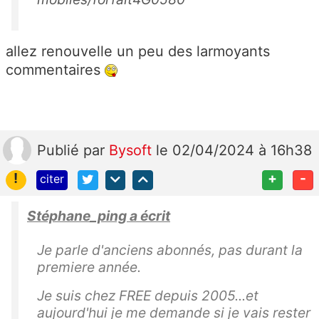
d
a
n
allez renouvelle un peu des larmoyants
s
commentaires
u
n
d
él
Publié
par
Bysoft
le 02/04/2024 à 16h38
ai
d
!
+
-
citer
e
4
Stéphane_ping a écrit
m
oi
Je parle d'anciens abonnés, pas durant la
s
premiere année.
s
Je suis chez FREE depuis 2005...et
ui
aujourd'hui je me demande si je vais rester