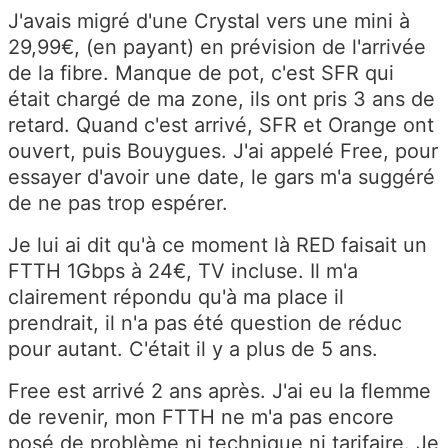
J'avais migré d'une Crystal vers une mini à
e
29,99€, (en payant) en prévision de l'arrivée
v
de la fibre. Manque de pot, c'est SFR qui
ot
était chargé de ma zone, ils ont pris 3 ans de
re
retard. Quand c'est arrivé, SFR et Orange ont
d
ouvert, puis Bouygues. J'ai appelé Free, pour
e
essayer d'avoir une date, le gars m'a suggéré
m
de ne pas trop espérer.
a
n
Je lui ai dit qu'à ce moment là RED faisait un
d
FTTH 1Gbps à 24€, TV incluse. Il m'a
e
clairement répondu qu'à ma place il
e
prendrait, il n'a pas été question de réduc
n
pour autant. C'était il y a plus de 5 ans.
y
fa
Free est arrivé 2 ans après. J'ai eu la flemme
is
de revenir, mon FTTH ne m'a pas encore
a
posé de problème ni technique ni tarifaire. Je