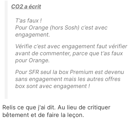
e
CO2 a écrit
nt
o
T’as faux !
p
Pour Orange (hors Sosh) c’est avec
engagement.
ér
at
Vérifie c’est avec engagement faut vérifier
e
avant de commenter, parce que t’as faux
ur
pour Orange.
,
Pour SFR seul la box Premium est devenu
é
sans engagement mais les autres offres
m
box sont avec engagement !
is
e
a
Relis ce que j'ai dit. Au lieu de critiquer
pr
bêtement et de faire la leçon.
è
s