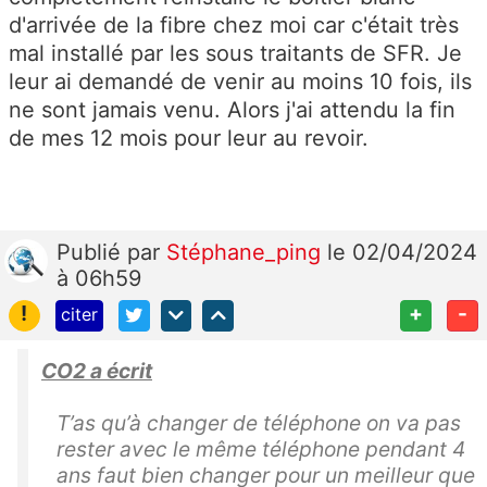
d
d'arrivée de la fibre chez moi car c'était très
e
mal installé par les sous traitants de SFR. Je
cl
leur ai demandé de venir au moins 10 fois, ils
ôt
ne sont jamais venu. Alors j'ai attendu la fin
ur
de mes 12 mois pour leur au revoir.
e
at
te
st
Publié
par
Stéphane_ping
le 02/04/2024
a
à 06h59
nt
d
!
+
-
citer
e
s
CO2 a écrit
fr
T’as qu’à changer de téléphone on va pas
ai
rester avec le même téléphone pendant 4
s
ans faut bien changer pour un meilleur que
d