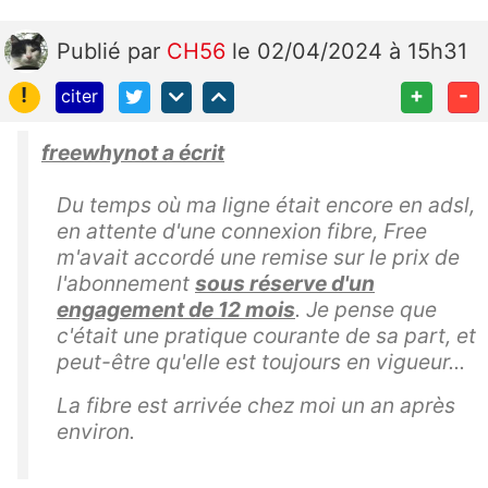
o
x
Publié
par
CH56
le 02/04/2024 à 15h31
o
u
!
+
-
citer
in
s
freewhynot a écrit
cr
iv
Du temps où ma ligne était encore en adsl,
en attente d'une connexion fibre, Free
e
m'avait accordé une remise sur le prix de
z
l'abonnement
sous réserve d'un
s
engagement de 12 mois
. Je pense que
ur
c'était une pratique courante de sa part, et
p
peut-être qu'elle est toujours en vigueur...
a
pi
La fibre est arrivée chez moi un an après
er
environ.
li
br