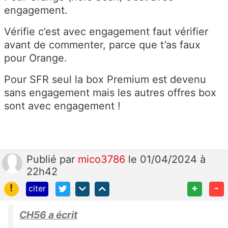
fo
engagement.
ur
Vérifie c’est avec engagement faut vérifier
ni
avant de commenter, parce que t’as faux
ss
pour Orange.
e
ur
Pour SFR seul la box Premium est devenu
d’
sans engagement mais les autres offres box
a
sont avec engagement !
c
c
è
s
Publié
par
mico3786
le 01/04/2024 à
in
22h42
te
!
+
-
citer
rn
et
CH56 a écrit
”,
i