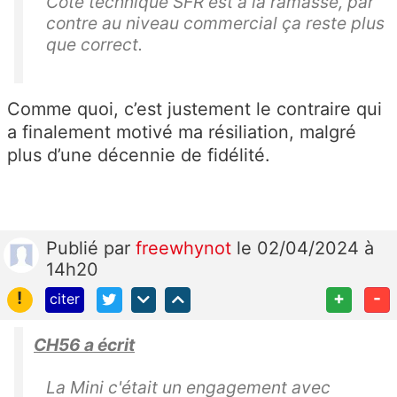
Côté technique SFR est à la ramasse, par
c
contre au niveau commercial ça reste plus
o
que correct.
pi
e
d
Comme quoi, c’est justement le contraire qui
e
a finalement motivé ma résiliation, malgré
l’e
plus d’une décennie de fidélité.
m
ai
l
d
Publié
par
freewhynot
le 02/04/2024 à
e
14h20
c
!
+
-
citer
o
nf
CH56 a écrit
ir
m
La Mini c'était un engagement avec