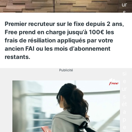
ur
s
e
Premier recruteur sur le fixe depuis 2 ans,
m
Free prend en charge jusqu’à 100€ les
e
frais de résiliation appliqués par votre
nt
ancien FAI ou les mois d’abonnement
,
restants.
pl
u
Publicité
si
e
ur
s
ét
a
p
e