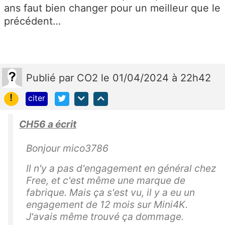
l’a
ans faut bien changer pour un meilleur que le
b
précédent…
o
n
n
e
Publié
par
CO2
le 01/04/2024 à 22h42
m
e
!
citer
nt
q
CH56 a écrit
u
e
Bonjour mico3786
v
Il n'y a pas d'engagement en général chez
o
Free, et c'est même une marque de
u
fabrique. Mais ça s'est vu, il y a eu un
s
engagement de 12 mois sur Mini4K.
a
J'avais même trouvé ça dommage.
v