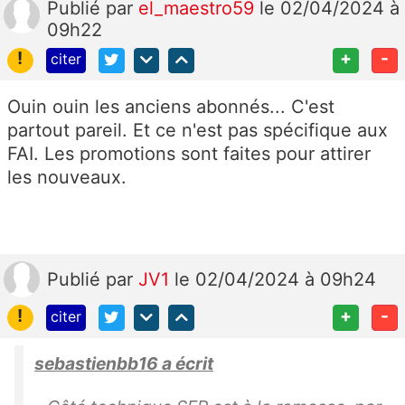
Publié
par
el_maestro59
le 02/04/2024 à
e
09h22
b
!
+
-
citer
o
x.
Ouin ouin les anciens abonnés... C'est
P
partout pareil. Et ce n'est pas spécifique aux
ui
FAI. Les promotions sont faites pour attirer
s
les nouveaux.
J
oi
g
n
e
Publié
par
JV1
le 02/04/2024 à 09h24
z-
!
+
-
citer
y
u
sebastienbb16 a écrit
n
e