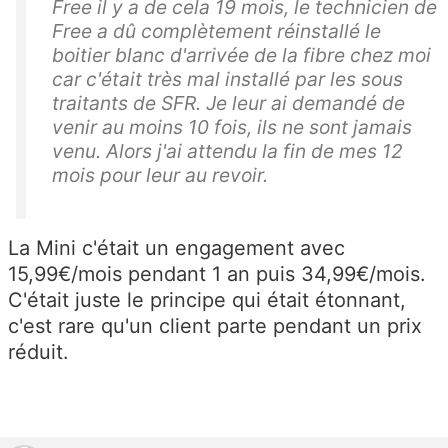
ot
Free il y a de cela 19 mois, le technicien de
re
Free a dû complètement réinstallé le
boitier blanc d'arrivée de la fibre chez moi
n
car c'était très mal installé par les sous
o
traitants de SFR. Je leur ai demandé de
u
venir au moins 10 fois, ils ne sont jamais
v
venu. Alors j'ai attendu la fin de mes 12
el
mois pour leur au revoir.
a
b
o
La Mini c'était un engagement avec
n
15,99€/mois pendant 1 an puis 34,99€/mois.
n
C'était juste le principe qui était étonnant,
e
c'est rare qu'un client parte pendant un prix
m
réduit.
e
nt
Fr
e