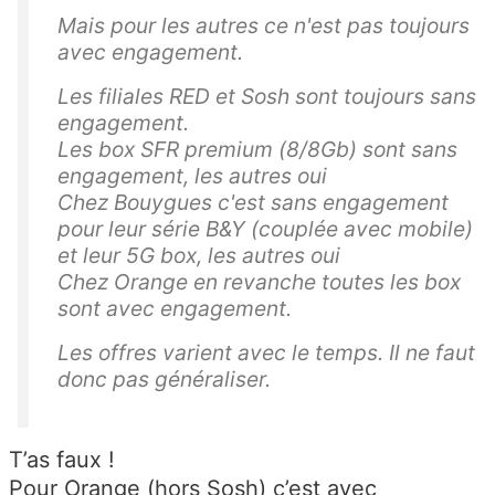
Mais pour les autres ce n'est pas toujours
e
avec engagement.
z
a
Les filiales RED et Sosh sont toujours sans
u
engagement.
pr
Les box SFR premium (8/8Gb) sont sans
è
engagement, les autres oui
s
Chez Bouygues c'est sans engagement
d
pour leur série B&Y (couplée avec mobile)
et leur 5G box, les autres oui
e
Chez Orange en revanche toutes les box
v
sont avec engagement.
ot
re
Les offres varient avec le temps. Il ne faut
a
donc pas généraliser.
n
ci
e
T’as faux !
n
Pour Orange (hors Sosh) c’est avec