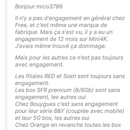
n
Bonjour mico3786
di
Il n'y a pas d'engagement en général chez
q
Free, et c'est même une marque de
u
fabrique. Mais ça s'est vu, il y a eu un
e
engagement de 12 mois sur Mini4K.
Fr
J'avais même trouvé ça dommage.
e
e.
Mais pour les autres ce n'est pas toujours
I
avec engagement.
m
Les filiales RED et Sosh sont toujours sans
pr
engagement.
i
Les box SFR premium (8/8Gb) sont sans
m
engagement, les autres oui
e
Chez Bouygues c'est sans engagement
z
pour leur série B&Y (couplée avec mobile)
e
et leur 5G box, les autres oui
n
Chez Orange en revanche toutes les box