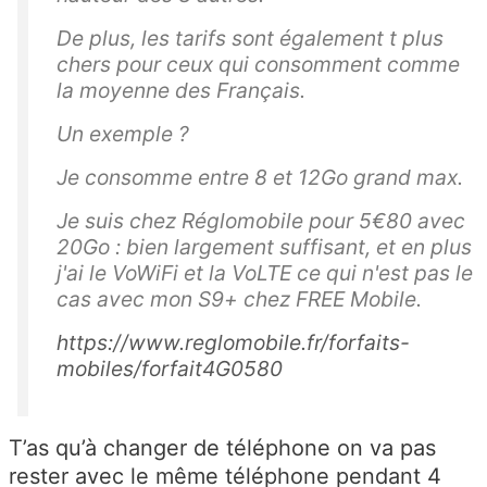
é
De plus, les tarifs sont également t plus
m
chers pour ceux qui consomment comme
ar
la moyenne des Français.
c
h
Un exemple ?
e
Je consomme entre 8 et 12Go grand max.
s
d
Je suis chez Réglomobile pour 5€80 avec
e
20Go : bien largement suffisant, et en plus
ré
j'ai le VoWiFi et la VoLTE ce qui n'est pas le
sil
cas avec mon S9+ chez FREE Mobile.
ia
https://www.reglomobile.fr/forfaits-
ti
mobiles/forfait4G0580
o
n
d
T’as qu’à changer de téléphone on va pas
e
rester avec le même téléphone pendant 4