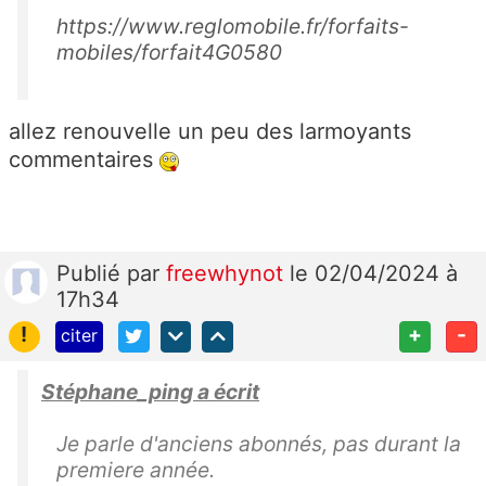
e
https://www.reglomobile.fr/forfaits-
ur
mobiles/forfait4G0580
à
l’a
dr
allez renouvelle un peu des larmoyants
e
commentaires
ss
e
s
ui
Publié
par
freewhynot
le 02/04/2024 à
v
17h34
a
!
+
-
citer
nt
e
Stéphane_ping a écrit
:
O
Je parle d'anciens abonnés, pas durant la
ff
premiere année.