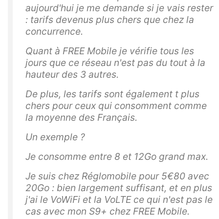
nt
aujourd'hui je me demande si je vais rester
: tarifs devenus plus chers que chez la
af
concurrence.
fr
a
Quant à FREE Mobile je vérifie tous les
n
jours que ce réseau n'est pas du tout à la
c
hauteur des 3 autres.
hi
De plus, les tarifs sont également t plus
e
chers pour ceux qui consomment comme
a
la moyenne des Français.
u
ta
Un exemple ?
rif
Je consomme entre 8 et 12Go grand max.
e
n
Je suis chez Réglomobile pour 5€80 avec
vi
20Go : bien largement suffisant, et en plus
g
j'ai le VoWiFi et la VoLTE ce qui n'est pas le
u
cas avec mon S9+ chez FREE Mobile.