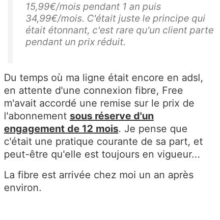
at
15,99€/mois pendant 1 an puis
34,99€/mois. C'était juste le principe qui
io
était étonnant, c'est rare qu'un client parte
n
pendant un prix réduit.
d
e
c
Du temps où ma ligne était encore en adsl,
o
en attente d'une connexion fibre, Free
m
m'avait accordé une remise sur le prix de
m
l'abonnement
sous réserve d'un
a
engagement de 12 mois
. Je pense que
n
c'était une pratique courante de sa part, et
d
peut-être qu'elle est toujours en vigueur...
e
Fr
La fibre est arrivée chez moi un an après
e
environ.
e
b