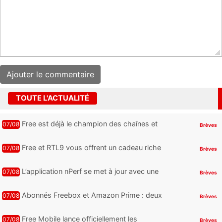
TOUTE L'ACTUALITÉ
Free est déjà le champion des chaînes et
07/08
Brèves
services TV, mais cette analyse révèle qu’il
reste encore au moin...
Free et RTL9 vous offrent un cadeau riche
07/08
Brèves
en sensations fortes, mais il faudra jouer
pour l’obtenir
L’application nPerf se met à jour avec une
07/08
Brèves
nouveauté qui intéressera les abonnés
Free Mobile, Orange, SFR ...
Abonnés Freebox et Amazon Prime : deux
07/08
Brèves
nouveaux jeux PC offerts à récupérer
Free Mobile lance officiellement les
07/08
Brèves