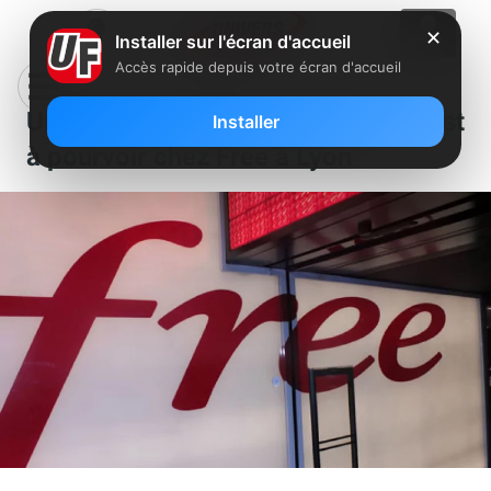
✕
Installer sur l'écran d'accueil
Accès rapide depuis votre écran d'accueil
Un poste de négociateur télécom est
Installer
à pourvoir chez Free à Lyon