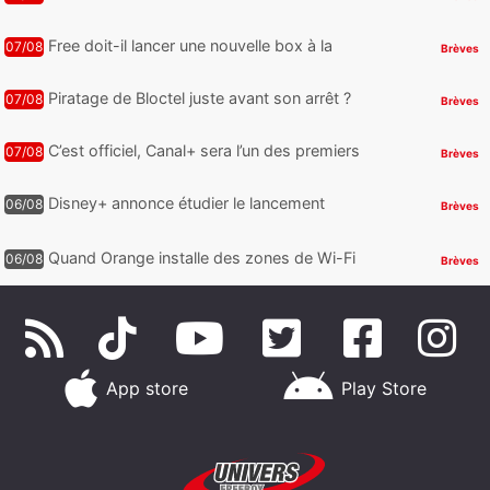
nouveaux Galaxy Z Fold8 et Z Flip8 de
Samsung avec des promos et des
Free doit-il lancer une nouvelle box à la
07/08
Brèves
cadeaux
place de la Freebox Révolution ?
Piratage de Bloctel juste avant son arrêt ?
07/08
Brèves
Jusqu’à 3 millions de numéros de
téléphone auraient fuité
C’est officiel, Canal+ sera l’un des premiers
07/08
Brèves
à proposer des contenus compatibles
Dolby Vision 2
Disney+ annonce étudier le lancement
06/08
Brèves
d’une offre gratuite
Quand Orange installe des zones de Wi-Fi
06/08
Brèves
gratuit au Bout du Monde
App store
Play Store