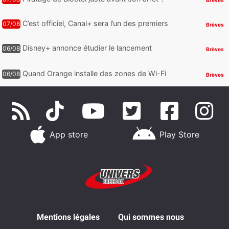
Jusqu’à 3 millions de numéros de
téléphone auraient fuité
C’est officiel, Canal+ sera l’un des premiers
07/08
Brèves
à proposer des contenus compatibles
Dolby Vision 2
Disney+ annonce étudier le lancement
06/08
Brèves
d’une offre gratuite
Quand Orange installe des zones de Wi-Fi
06/08
Brèves
gratuit au Bout du Monde
App store
Play Store
Mentions légales
Qui sommes nous