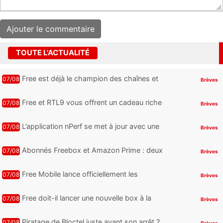
TOUTE L'ACTUALITÉ
Free est déjà le champion des chaînes et
07/08
Brèves
services TV, mais cette analyse révèle qu’il
reste encore au moin...
Free et RTL9 vous offrent un cadeau riche
07/08
Brèves
en sensations fortes, mais il faudra jouer
pour l’obtenir
L’application nPerf se met à jour avec une
07/08
Brèves
nouveauté qui intéressera les abonnés
Free Mobile, Orange, SFR ...
Abonnés Freebox et Amazon Prime : deux
07/08
Brèves
nouveaux jeux PC offerts à récupérer
Free Mobile lance officiellement les
07/08
Brèves
nouveaux Galaxy Z Fold8 et Z Flip8 de
Samsung avec des promos et des
Free doit-il lancer une nouvelle box à la
07/08
Brèves
cadeaux
place de la Freebox Révolution ?
Piratage de Bloctel juste avant son arrêt ?
07/08
Brèves