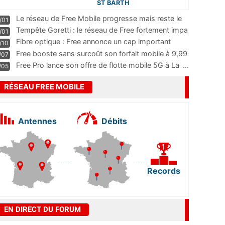
ST BARTH
Le réseau de Free Mobile progresse mais reste le
/01
m
...
Tempête Goretti : le réseau de Free fortement impa
/01
...
Fibre optique : Free annonce un cap important
/10
pass
...
Free booste sans surcoût son forfait mobile à 9,99
/07
...
Free Pro lance son offre de flotte mobile 5G à La
...
/05
RÉSEAU FREE MOBILE
Antennes
Débits
Records
EN DIRECT DU FORUM