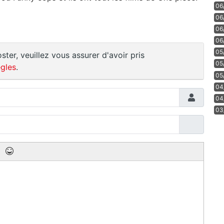
06
06
06
06
05
ster, veuillez vous assurer d'avoir pris
05
gles
.
05
04
04
03