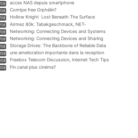
acces NAS depuis smartphone
/08
Comtpe free Orphélin?
/08
Hollow Knight  Lost Beneath The Surface
/08
Airmez 80k: Tabakgeschmack, NET-
/08
Technologie und Leistung im
Networking: Connecting Devices and Systems
/08
Networking: Connecting Devices and Sharing
/08
Information
Storage Drives: The Backbone of Reliable Data
/08
Management
une amelioration importante dans la reception
/08
WIFI
Freebox Telecom Discussion, Internet Tech Tips
/08
Communi
Fin canal plus cinéma?
/08