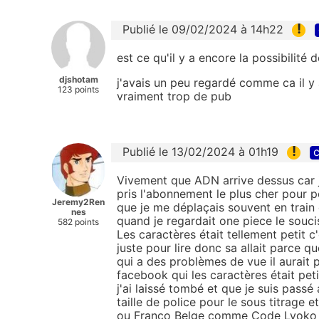
!
Publié le 09/02/2024 à 14h22
est ce qu'il y a encore la possibilité 
djshotam
j'avais un peu regardé comme ca il y a
123 points
vraiment trop de pub
!
Publié le 13/02/2024 à 01h19
c
Vivement que ADN arrive dessus car j'
pris l'abonnement le plus cher pour 
Jeremy2Ren
que je me déplaçais souvent en train e
nes
quand je regardait one piece le souci
582 points
Les caractères était tellement petit c'
juste pour lire donc sa allait parce 
qui a des problèmes de vue il aurait p
facebook qui les caractères était pet
j'ai laissé tombé et que je suis passé
taille de police pour le sous titrage 
ou Franco Belge comme Code Lyoko ou