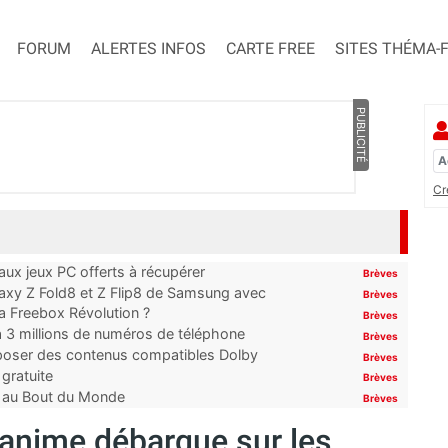
FORUM
ALERTES INFOS
CARTE FREE
SITES THÉMA-
PUBLICITÉ
Cr
x jeux PC offerts à récupérer
Brèves
laxy Z Fold8 et Z Flip8 de Samsung avec
Brèves
 la Freebox Révolution ?
Brèves
’à 3 millions de numéros de téléphone
Brèves
proposer des contenus compatibles Dolby
Brèves
gratuite
Brèves
t au Bout du Monde
Brèves
’anime débarque sur les