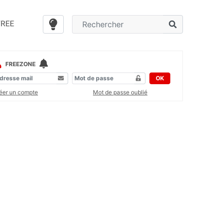
FREE
FREEZONE
OK
éer un compte
Mot de passe oublié