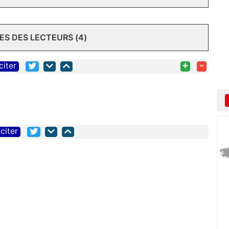
S DES LECTEURS (4)
+
-
citer
citer