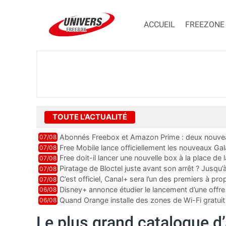
ACCUEIL
FREEZONE
TOUTE L'ACTUALITÉ
Abonnés Freebox et Amazon Prime : deux nouveau
07/08
Free Mobile lance officiellement les nouveaux Ga
07/08
des promos et des cadeaux
Free doit-il lancer une nouvelle box à la place de
07/08
Piratage de Bloctel juste avant son arrêt ? Jusqu
07/08
auraient fuité
C’est officiel, Canal+ sera l’un des premiers à 
07/08
Vision 2
Disney+ annonce étudier le lancement d’une offre 
06/08
Quand Orange installe des zones de Wi-Fi gratui
06/08
Le plus grand catalogue d