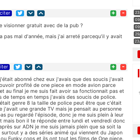
+
-
citer
23
09
de visionner gratuit avec de la pub ?
09
29
 pas mal d'année, mais j'ai arreté parcequ'il y avait
23
+
-
iter
était abonné chez eux j'avais que des soucis j'avait
pouvoir profité de one piece en mode avion parce
t au final je me suis fait avoir sa fonctionnait pas et
s de temps en temps j'avais des soucis de police.
était genre 8 la taille de police peut être que c'était
que j'avait une grande TV mais je pensait au personne
as pu regardé l'épisode, donc je me suis plein à leur
it mais bon il te réponde entre lundi et vendredi donc
 après sur ADN je me suis jamais plein que sa soit la
et surtout y a des séries animé qui viennent du Japon
 Funky cops et ils ont tout les films de One piece.