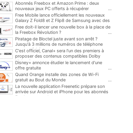
Abonnés Freebox et Amazon Prime : deux
nouveaux jeux PC offerts à récupérer
...
Free Mobile lance officiellement les nouveaux
Galaxy Z Fold8 et Z Flip8 de Samsung avec des
promos et des cadeaux
...
Free doit-il lancer une nouvelle box à la place de
la Freebox Révolution ?
...
Piratage de Bloctel juste avant son arrêt ?
Jusqu'à 3 millions de numéros de téléphone
auraient fuité
...
C'est officiel, Canal+ sera l'un des premiers à
proposer des contenus compatibles Dolby
Vision 2
...
Disney+ annonce étudier le lancement d'une
offre gratuite
...
Quand Orange installe des zones de Wi-Fi
gratuit au Bout du Monde
...
La nouvelle application Freenetic prépare son
arrivée sur Android et iPhone pour les abonnés
Freebox, testez la
...