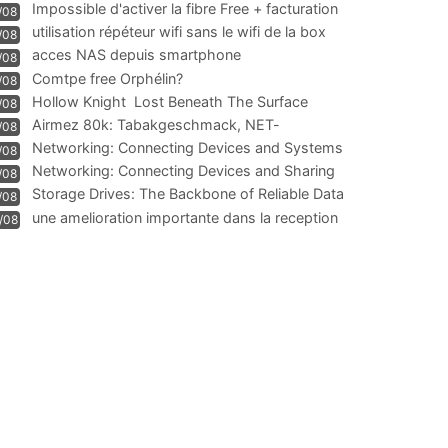
Impossible d'activer la fibre Free + facturation
/08
résiliation
utilisation répéteur wifi sans le wifi de la box
/08
acces NAS depuis smartphone
/08
Comtpe free Orphélin?
/08
Hollow Knight  Lost Beneath The Surface
/08
Airmez 80k: Tabakgeschmack, NET-
/08
Technologie und Leistung im
Networking: Connecting Devices and Systems
/08
Networking: Connecting Devices and Sharing
/08
Information
Storage Drives: The Backbone of Reliable Data
/08
Management
une amelioration importante dans la reception
/08
WIFI