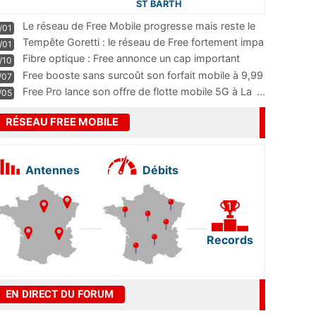
ST BARTH
Le réseau de Free Mobile progresse mais reste le
/01
m
...
Tempête Goretti : le réseau de Free fortement impa
/01
...
Fibre optique : Free annonce un cap important
/10
pass
...
Free booste sans surcoût son forfait mobile à 9,99
/07
...
Free Pro lance son offre de flotte mobile 5G à La
...
/05
RÉSEAU FREE MOBILE
Antennes
Débits
Records
EN DIRECT DU FORUM