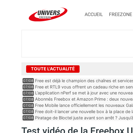
ACCUEIL
FREEZONE
TOUTE L'ACTUALITÉ
Free est déjà le champion des chaînes et services 
07/08
encore au moin...
Free et RTL9 vous offrent un cadeau riche en sens
07/08
l’obtenir
L’application nPerf se met à jour avec une nouvea
07/08
Mobile, Orange, SFR ...
Abonnés Freebox et Amazon Prime : deux nouveau
07/08
Free Mobile lance officiellement les nouveaux Ga
07/08
des promos et des cadeaux
Free doit-il lancer une nouvelle box à la place de
07/08
Piratage de Bloctel juste avant son arrêt ? Jusqu
07/08
auraient fuité
Test vidéo de la Freebox U