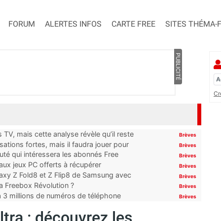
FORUM
ALERTES INFOS
CARTE FREE
SITES THÉMA-
PUBLICITÉ
Cr
TV, mais cette analyse révèle qu’il reste
Brèves
ations fortes, mais il faudra jouer pour
Brèves
uté qui intéressera les abonnés Free
Brèves
x jeux PC offerts à récupérer
Brèves
laxy Z Fold8 et Z Flip8 de Samsung avec
Brèves
 la Freebox Révolution ?
Brèves
’à 3 millions de numéros de téléphone
Brèves
ltra : découvrez les