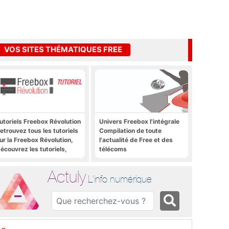
VOS SITES THÉMATIQUES FREE
utoriels Freebox Révolution
Univers Freebox l'intégrale
etrouvez tous les tutoriels
Compilation de toute
ur la Freebox Révolution,
l'actualité de Free et des
écouvrez les tutoriels,
télécoms
rucs et astuces pour la
reebox Révolution,
Actuly
reebox Server, Freebox
L'info numérique
layer