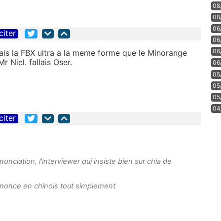
08
08
06
citer
06
06
mais la FBX ultra a la meme forme que le Minorange
r Niel. fallais Oser.
06
05
05
05
04
citer
onciation, l'interviewer qui insiste bien sur chia de
ononce en chinois tout simplement