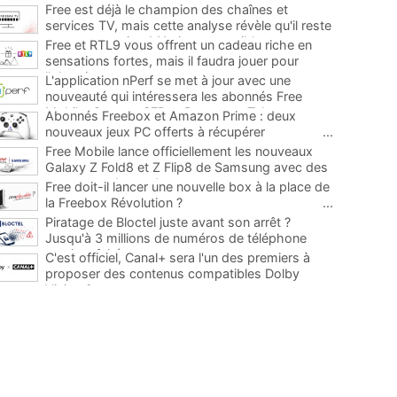
Free est déjà le champion des chaînes et
services TV, mais cette analyse révèle qu'il reste
encore au moins 141 ajouts possibles
...
Free et RTL9 vous offrent un cadeau riche en
sensations fortes, mais il faudra jouer pour
l'obtenir
...
L'application nPerf se met à jour avec une
nouveauté qui intéressera les abonnés Free
Mobile, Orange, SFR et Bouygues Telecom
...
Abonnés Freebox et Amazon Prime : deux
nouveaux jeux PC offerts à récupérer
...
Free Mobile lance officiellement les nouveaux
Galaxy Z Fold8 et Z Flip8 de Samsung avec des
promos et des cadeaux
...
Free doit-il lancer une nouvelle box à la place de
la Freebox Révolution ?
...
Piratage de Bloctel juste avant son arrêt ?
Jusqu'à 3 millions de numéros de téléphone
auraient fuité
...
C'est officiel, Canal+ sera l'un des premiers à
proposer des contenus compatibles Dolby
Vision 2
...