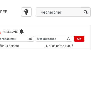
FREE
FREEZONE
OK
éer un compte
Mot de passe oublié