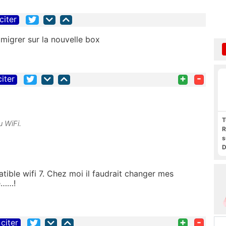
citer
migrer sur la nouvelle box
+
-
citer
T
u WiFi.
R
s
.
D
t
F
patible wifi 7. Chez moi il faudrait changer mes
F
e……!
P
+
-
citer