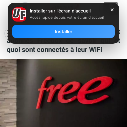
✕
Installer sur l'écran d'accueil
Accès rapide depuis votre écran d'accueil
Le saviez-vous : Free permet aux
Installer
abonnés Freebox de savoir qui et
quoi sont connectés à leur WiFi