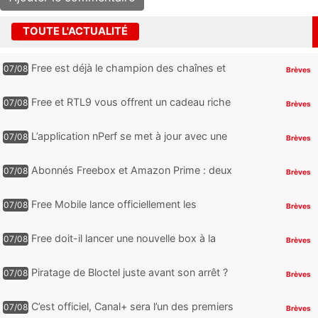
TOUTE L'ACTUALITÉ
Free est déjà le champion des chaînes et
07/08
Brèves
services TV, mais cette analyse révèle qu’il
reste encore au moin...
Free et RTL9 vous offrent un cadeau riche
07/08
Brèves
en sensations fortes, mais il faudra jouer
pour l’obtenir
L’application nPerf se met à jour avec une
07/08
Brèves
nouveauté qui intéressera les abonnés
Free Mobile, Orange, SFR ...
Abonnés Freebox et Amazon Prime : deux
07/08
Brèves
nouveaux jeux PC offerts à récupérer
Free Mobile lance officiellement les
07/08
Brèves
nouveaux Galaxy Z Fold8 et Z Flip8 de
Samsung avec des promos et des
Free doit-il lancer une nouvelle box à la
07/08
Brèves
cadeaux
place de la Freebox Révolution ?
Piratage de Bloctel juste avant son arrêt ?
07/08
Brèves
Jusqu’à 3 millions de numéros de
téléphone auraient fuité
C’est officiel, Canal+ sera l’un des premiers
07/08
Brèves