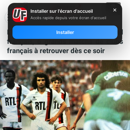
✕
Installer sur l'écran d'accueil
Accès rapide depuis votre écran d'accueil
L’Equipe met à l’honneur le football
Installer
français, 6 grands matchs de clubs
français à retrouver dès ce soir