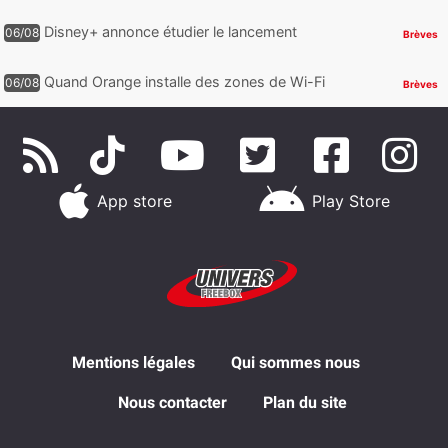
à proposer des contenus compatibles
Dolby Vision 2
Disney+ annonce étudier le lancement
06/08
Brèves
d’une offre gratuite
Quand Orange installe des zones de Wi-Fi
06/08
Brèves
gratuit au Bout du Monde
App store
Play Store
Mentions légales
Qui sommes nous
Nous contacter
Plan du site