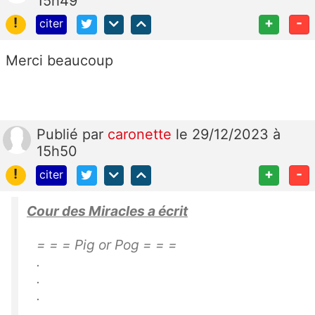
15h49
!
+
-
citer
Merci beaucoup
Publié
par
caronette
le 29/12/2023 à
15h50
!
+
-
citer
Cour des Miracles a écrit
= = = Pig or Pog = = =
.
.
.
.