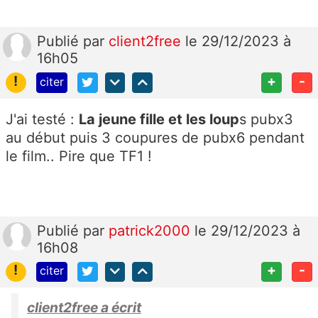
Publié
par
client2free
le 29/12/2023 à
16h05
!
+
-
citer
J'ai testé :
La jeune fille et les loup
s pubx3
au début puis 3 coupures de pubx6 pendant
le film.. Pire que TF1 !
Publié
par
patrick2000
le 29/12/2023 à
16h08
!
+
-
citer
client2free a écrit