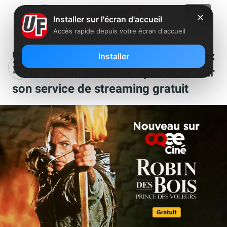
✕
Installer sur l'écran d'accueil
Accès rapide depuis votre écran d'accueil
Freebox : Free ajoute 6 nouveaux
Installer
films et un nouveau spectacle sur
son service de streaming gratuit