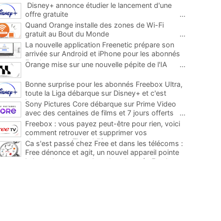
Disney+ annonce étudier le lancement d'une
offre gratuite
...
Quand Orange installe des zones de Wi-Fi
gratuit au Bout du Monde
...
La nouvelle application Freenetic prépare son
arrivée sur Android et iPhone pour les abonnés
Freebox, testez la
...
Orange mise sur une nouvelle pépite de l'IA
...
Bonne surprise pour les abonnés Freebox Ultra,
toute la Liga débarque sur Disney+ et c'est
inclus
...
Sony Pictures Core débarque sur Prime Video
avec des centaines de films et 7 jours offerts
...
Freebox : vous payez peut-être pour rien, voici
comment retrouver et supprimer vos
abonnements TV oubliés
...
Ca s'est passé chez Free et dans les télécoms :
Free dénonce et agit, un nouvel appareil pointe
le bout de son nez chez des abonnés Freebox...
...