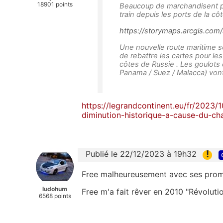
18901 points
Beaucoup de marchandisent pa
train depuis les ports de la cô
https://storymaps.arcgis.co
Une nouvelle route maritime s
de rebattre les cartes pour le
côtes de Russie . Les goulots
Panama / Suez / Malacca) vont 
https://legrandcontinent.eu/fr/2023/
diminution-historique-a-cause-du-ch
!
Publié le 22/12/2023 à 19h32
Free malheureusement avec ses promes
ludohum
Free m'a fait rêver en 2010 "Révolutio
6568 points