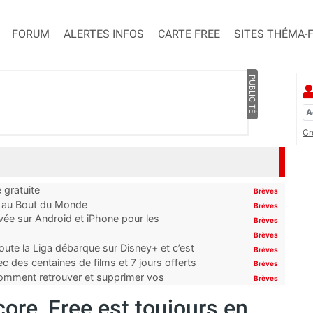
FORUM
ALERTES INFOS
CARTE FREE
SITES THÉMA-
PUBLICITÉ
Cr
 gratuite
Brèves
t au Bout du Monde
Brèves
ivée sur Android et iPhone pour les
Brèves
Brèves
oute la Liga débarque sur Disney+ et c’est
Brèves
 des centaines de films et 7 jours offerts
Brèves
 comment retrouver et supprimer vos
Brèves
core, Free est toujours en