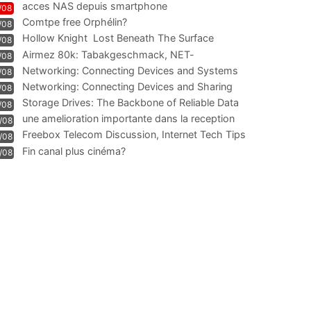
acces NAS depuis smartphone
/08
Comtpe free Orphélin?
/08
Hollow Knight  Lost Beneath The Surface
/08
Airmez 80k: Tabakgeschmack, NET-
/08
Technologie und Leistung im
Networking: Connecting Devices and Systems
/08
Networking: Connecting Devices and Sharing
/08
Information
Storage Drives: The Backbone of Reliable Data
/08
Management
une amelioration importante dans la reception
/08
WIFI
Freebox Telecom Discussion, Internet Tech Tips
/08
Communi
Fin canal plus cinéma?
/08