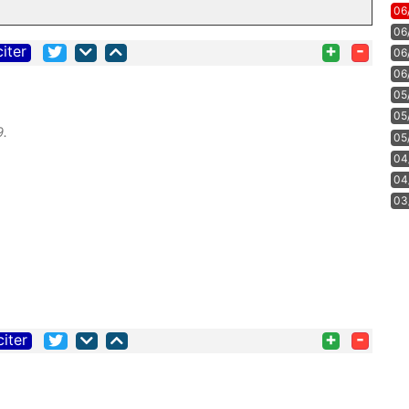
06
06
+
-
citer
06
06
05
05
9.
05
04
04
03
+
-
citer