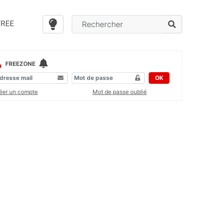
FREE
FREEZONE
OK
éer un compte
Mot de passe oublié