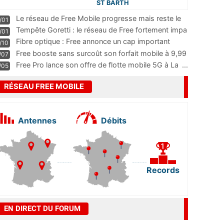
ST BARTH
Le réseau de Free Mobile progresse mais reste le
/01
m
...
Tempête Goretti : le réseau de Free fortement impa
/01
...
Fibre optique : Free annonce un cap important
/10
pass
...
Free booste sans surcoût son forfait mobile à 9,99
/07
...
Free Pro lance son offre de flotte mobile 5G à La
...
/05
RÉSEAU FREE MOBILE
Antennes
Débits
Records
EN DIRECT DU FORUM