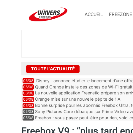
ACCUEIL
FREEZONE
TOUTE L'ACTUALITÉ
Disney+ annonce étudier le lancement d’une offre
06/08
Quand Orange installe des zones de Wi-Fi gratui
06/08
La nouvelle application Freenetic prépare son arr
06/08
abonnés Freebox, testez la
Orange mise sur une nouvelle pépite de l’IA
06/08
Bonne surprise pour les abonnés Freebox Ultra, t
06/08
inclus
Sony Pictures Core débarque sur Prime Video avec
05/08
Freebox : vous payez peut-être pour rien, voici
05/08
abonnements TV oubliés
Freebox V9 : “plus tard en