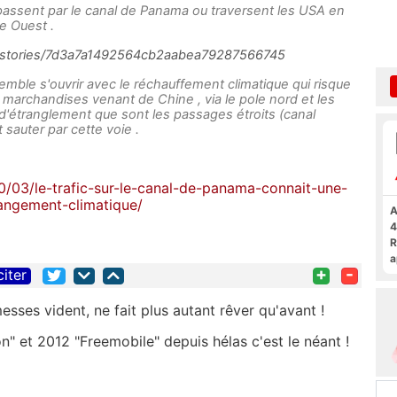
ssent par le canal de Panama ou traversent les USA en
te Ouest .
m/stories/7d3a7a1492564cb2aabea79287566745
emble s'ouvrir avec le réchauffement climatique qui risque
s marchandises venant de Chine , via le pole nord et les
 d'étranglement que sont les passages étroits (canal
sauter par cette voie .
10/03/le-trafic-sur-le-canal-de-panama-connait-une-
angement-climatique/
A
4
R
a
+
-
citer
F
ses vident, ne fait plus autant rêver qu'avant !
n" et 2012 "Freemobile" depuis hélas c'est le néant !