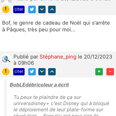
!
citer
Bof, le genre de cadeau de Noël qui s'arrête
à Pâques, très peu pour moi...
Publié
par
Stéphane_ping
le 20/12/2023
à 09h06
!
+
-
citer
BobLEdébricoleur a écrit
Tu peux te plaindre de ça sur
universdisney+ c'est Disney qui à bloqué
le déploiement de leur plate-forme sur
révolution.... Free n'y est pour rien ils