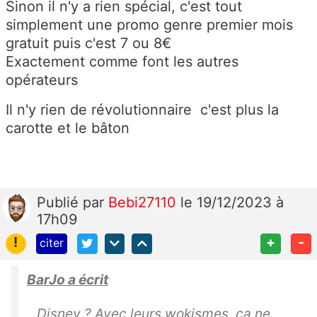
Sinon il n'y a rien spécial, c'est tout
simplement une
promo
genre premier mois
gratuit puis c'est
7 ou 8€
Exactement comme font les autres
opérateurs
Il n'y rien de révolutionnaire
c
'est plus la
carotte et le
bâton
Publié
par
Bebi27110
le 19/12/2023 à
17h09
!
+
-
citer
BarJo a écrit
Disney ? Avec leurs wokismes, ça ne