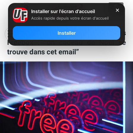
✕
Installer sur l'écran d'accueil
Accès rapide depuis votre écran d'accueil
Free annonce à certains abonnés
Installer
Freebox : “un cadeau de Noël se
trouve dans cet email”