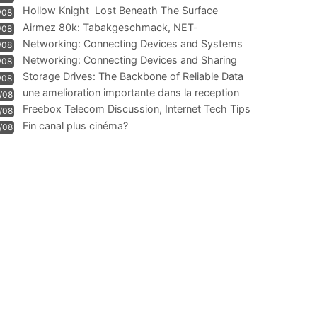
Hollow Knight  Lost Beneath The Surface
/08
Airmez 80k: Tabakgeschmack, NET-
/08
Technologie und Leistung im
Networking: Connecting Devices and Systems
/08
Networking: Connecting Devices and Sharing
/08
Information
Storage Drives: The Backbone of Reliable Data
/08
Management
une amelioration importante dans la reception
/08
WIFI
Freebox Telecom Discussion, Internet Tech Tips
/08
Communi
Fin canal plus cinéma?
/08