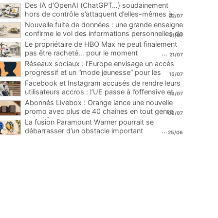
Des IA d’OpenAI (ChatGPT…) soudainement
hors de contrôle s’attaquent d’elles-mêmes à
22/07
une plateforme
...
Nouvelle fuite de données : une grande enseigne
confirme le vol des informations personnelles de
21/07
ses clients
...
Le propriétaire de HBO Max ne peut finalement
pas être racheté… pour le moment
...
21/07
Réseaux sociaux : l’Europe envisage un accès
progressif et un “mode jeunesse” pour les
15/07
mineurs
...
Facebook et Instagram accusés de rendre leurs
utilisateurs accros : l’UE passe à l’offensive et
13/07
menace d’une amende record
...
Abonnés Livebox : Orange lance une nouvelle
promo avec plus de 40 chaînes en tout genre
06/07
pour 1€
...
La fusion Paramount Warner pourrait se
débarrasser d’un obstacle important
...
25/06