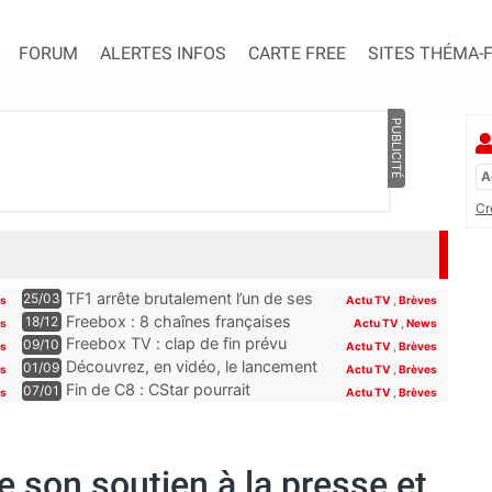
FORUM
ALERTES INFOS
CARTE FREE
SITES THÉMA-
PUBLICITÉ
Cr
TF1 arrête brutalement l’un de ses
25/03
es
Actu TV
,
Brèves
programmes phares, les abonnés
Freebox : 8 chaînes françaises
18/12
es
Actu TV
,
News
Freebox, Livebox, Bbox et Box de
seront offertes sur la Freebox dès
Freebox TV : clap de fin prévu
09/10
es
Actu TV
,
Brèves
SFR découvriront son remplaçant
la fin du mois
pour plusieurs chaînes Paramount
Découvrez, en vidéo, le lancement
01/09
s
Actu TV
,
Brèves
à la rentrée
incluses pour les abonnés Free
de Novo19, la nouvelle chaîne qui
Fin de C8 : CStar pourrait
07/01
es
Actu TV
,
Brèves
se lance sur la TNT (et la Freebox)
récupérer TPMP selon Hanouna,
“la convention le permet”
 son soutien à la presse et