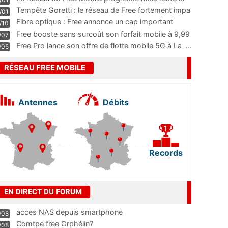
m
...
Tempête Goretti : le réseau de Free fortement impa
/01
...
Fibre optique : Free annonce un cap important
/10
pass
...
Free booste sans surcoût son forfait mobile à 9,99
/07
...
Free Pro lance son offre de flotte mobile 5G à La
...
/05
RÉSEAU FREE MOBILE
Antennes
Débits
Records
EN DIRECT DU FORUM
acces NAS depuis smartphone
/08
Comtpe free Orphélin?
/08