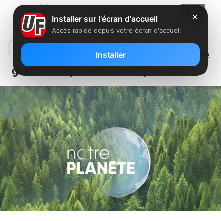
✕
Installer sur l'écran d'accueil
Accès rapide depuis votre écran d'accueil
TF1 lance une nouvelle chaîne live
Installer
gratuite baptisée “Notre planète”