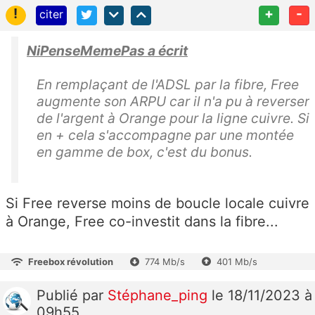
!
+
-
citer
NiPenseMemePas a écrit
En remplaçant de l'ADSL par la fibre, Free
augmente son ARPU car il n'a pu à reverser
de l'argent à Orange pour la ligne cuivre. Si
en + cela s'accompagne par une montée
en gamme de box, c'est du bonus.
Si Free reverse moins de boucle locale cuivre
à Orange, Free co-investit dans la fibre...
Freebox révolution
774 Mb/s
401 Mb/s
Publié
par
Stéphane_ping
le 18/11/2023 à
09h55