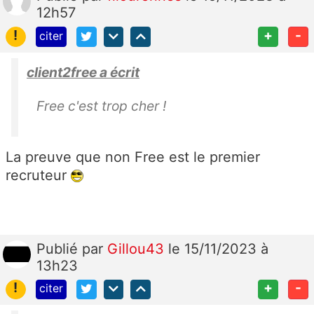
12h57
!
+
-
citer
client2free a écrit
Free c'est trop cher !
La preuve que non Free est le premier
recruteur
Publié
par
Gillou43
le 15/11/2023 à
13h23
!
+
-
citer