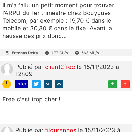
Il m'a fallu un petit moment pour trouver
l'ARPU du 1er trimestre chez Bouygues
Telecom, par exemple : 19,70 € dans le
mobile et 30,30 € dans le fixe. Avant la
hausse des prix donc...
Freebox Delta
1.77 Gb/s
663 Mb/s
Publié
par
client2free
le 15/11/2023 à
12h09
!
+
-
citer
Free c'est trop cher !
Publié
par
filourennes
le 15/11/2023 à